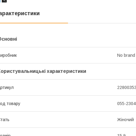
арактеристики
Основні
иробник
No brand
Користувальницькі характеристики
ртикул
2280035
од товару
055-2304
тать
Жіночий
озмір
15.9