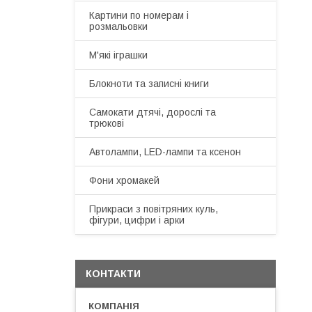
Картини по номерам і
розмальовки
М'які іграшки
Блокноти та записні книги
Самокати дтячі, дорослі та
трюкові
Автолампи, LED-лампи та ксенон
Фони хромакей
Прикраси з повітряних куль,
фігури, цифри і арки
КОНТАКТИ