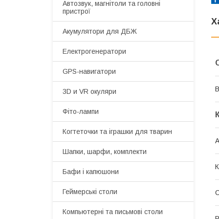
Автозвук, магнітоли та головні
пристрої
Х
Акумулятори для ДБЖ
Електрогенератори
GPS-навигатори
В
3D и VR окуляри
Фіто-лампи
Когтеточки та іграшки для тварин
А
Шапки, шарфи, комплекти
К
Бафи і капюшони
Геймерські столи
С
Компьютерні та письмові столи
Р