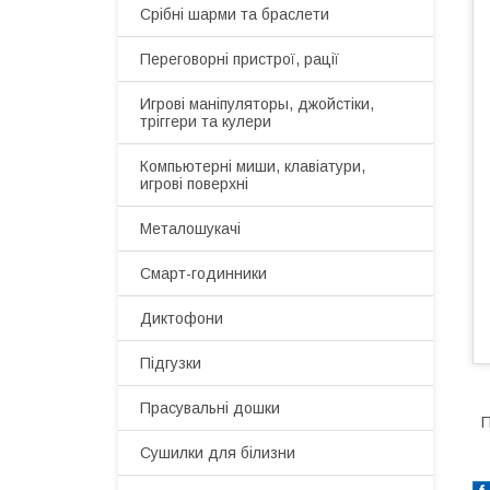
Срібні шарми та браслети
Переговорні пристрої, рації
Игрові маніпуляторы, джойстіки,
тріггери та кулери
Компьютерні миши, клавіатури,
игрові поверхні
Металошукачі
Смарт-годинники
Диктофони
Підгузки
Прасувальні дошки
П
Сушилки для білизни