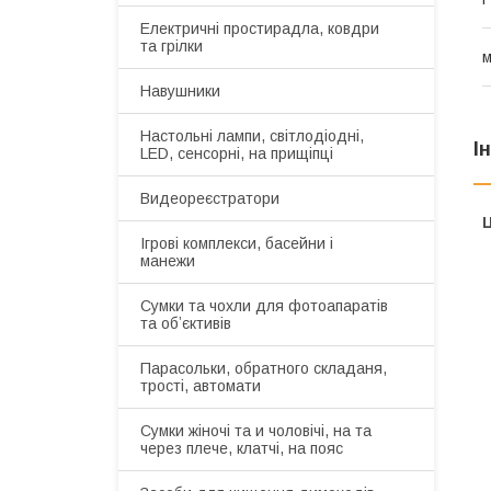
Електричні простирадла, ковдри
та грілки
м
Навушники
Настольні лампи, світлодіодні,
І
LED, сенсорні, на прищіпці
Видеореєстратори
Ц
Ігрові комплекси, басейни і
манежи
Сумки та чохли для фотоапаратів
та обʼєктивів
Парасольки, обратного складаня,
трості, автомати
Сумки жіночі та и чоловічі, на та
через плече, клатчі, на пояс