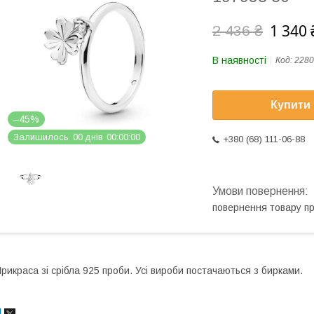
1 340 
2 436 ₴
В наявності
Код:
2280
Купити
–45%
Залишилось
0
0
днів
0
0
0
0
0
0
+380 (68) 111-06-88
повернення товару п
рикраса зі срібла 925 проби. Усі вироби постачаються з бирками.