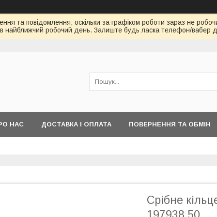
ння та повідомлення, оскільки за графіком роботи зараз не робоч
в найближчий робочий день. Залиште будь ласка телефон/вабер д
РО НАС
ДОСТАВКА І ОПЛАТА
ПОВЕРНЕННЯ ТА ОБМІН
Срібне кільц
197938 50