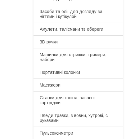
Засоби та олії для догляду за
нігтями і кутікулой
Амулети, талісмани тв обереги
3D ручки
Машинки для стрижки, тримери,
набори
Портативні колонки
Масажери
Станки для голіня, запасні
картріджи
Пледи травки, з вовни, хутрові, с
рукавами
Пульсоксиметри