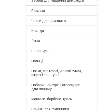
Засоби для чищення димоходів
Рюкзаки
Чохли для планшетів
Комоди
Ліжка
Шафи-купе
Полиці
Папки, портфелі, делові сумки,
шкіряні та штучні
Набори шампурів і аксессуари
для мангалу
Мангали, барбекю, гриль
Ремінці для годинників