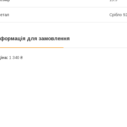
етал
Срібло 9
нформація для замовлення
іна:
1 340 ₴