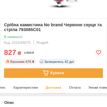
Срібна намистина No brand Червоне серце та
стріла 793085C01
В наявності
Код: 2114189275
Роздріб
827
₴
1 503 ₴
Економія
676 ₴
Залишилось
42 дні
Купити
пис
Характеристики
Доставка
Оплата
Умови пове
Опис