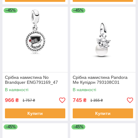
–45%
–45%
Срібна намистина No
Срібна намистина Pandora
Brandquer ENG791169_47
Me Купідон 793108C01
В наявності
В наявності
966
745
₴
₴
1 757 ₴
1 355 ₴
Купити
Купити
–45%
–45%