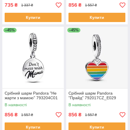
735
856
₴
₴
1 337 ₴
1 557 ₴
Купити
Купити
–45%
–45%
Срібний шарм Pandora "Не
Срібний шарм Pandora
жарти з мамою" 793204C01
"Прайд" 792017CZ_E029
В наявності
В наявності
856
856
₴
₴
1 557 ₴
1 557 ₴
Купити
Купити