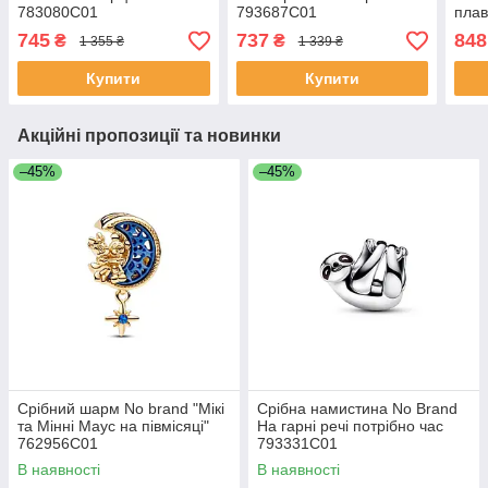
783080C01
793687C01
плав
792
745
737
848
₴
₴
1 355 ₴
1 339 ₴
Купити
Купити
Акційні пропозиції та новинки
–45%
–45%
Срібний шарм No brand "Мікі
Срібна намистина No Brand
та Мінні Маус на півмісяці"
На гарні речі потрібно час
762956C01
793331C01
В наявності
В наявності