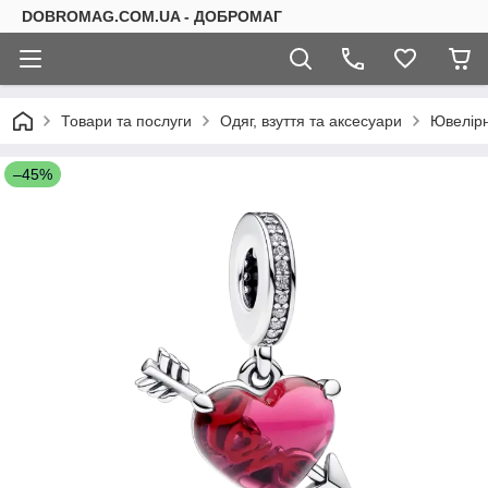
DOBROMAG.COM.UA - ДОБРОМАГ
Товари та послуги
Одяг, взуття та аксесуари
Ювелірн
–45%