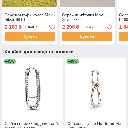
Сережки кафи крила Maxi
Сережки квіточки Maxi
Сере
Silver 8618
Silver 7941
846
2 163
2 298
1 8
₴
₴
2 840 ₴
2 794 ₴
Купити
Купити
Акційні пропозиції та новинки
–45%
–45%
Срібні сережки подовжена No
Сережкизвучне No Brand Mе