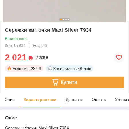
Сережки квіточки Maxi Silver 7934
В наявності
Код: 87934
Роздріб
2 021
₴
2 305 ₴
Економія
284 ₴
Залишилось
46 днів
Купити
Опис
Характеристики
Доставка
Оплата
Умови 
Опис
Сережки квіточки Maxi Silver 7934