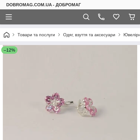
DOBROMAG.COM.UA - ДОБРОМАГ
Товари та послуги
Одяг, взуття та аксесуари
Ювелірн
–12%