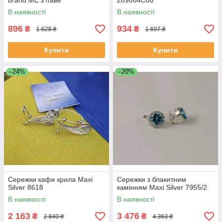
brand ME з паве
289664C00
В наявності
В наявності
896
934
₴
₴
1 628 ₴
1 697 ₴
Купити
Купити
–24%
–20%
Сережки кафи крила Maxi
Сережки з блакитним
Silver 8618
камінням Maxi Silver 7955/2
В наявності
В наявності
2 163
3 476
₴
₴
2 840 ₴
4 363 ₴