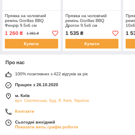
Пряжка на чоловічий
Пряжка на чоловічий
Пряж
ремінь Gorillas BBQ
ремінь Gorillas BBQ
ремі
Фенрір 9.5х6 см
Дрогон 9.5х6 см
10х6
Сріблястий (bb22)
Сріблястий (bb16)
(bb1
1 260
1 535
1 5
₴
₴
1 381 ₴
Купити
Купити
Про нас
100% позитивних з 422 відгуків за рік
Працює з 26.10.2020
м. Київ
вул. Смілянська, буд. 8, Київ, Україна
Контакти
Сьогодні вихідний
Показати весь графік роботи