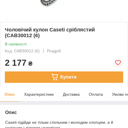
Чоловічий кулон Caseti сріблястий
(CAB30012 (6)
В наявності
Код: CAB30012 (6)
Роздріб
2 177
₴
Купити
Опис
Характеристики
Доставка
Оплата
Умови п
Опис
Caseti підійде не тільки стильним і молодим хлопцям, а й
солідним і діловим чоловікам.