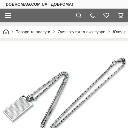
DOBROMAG.COM.UA - ДОБРОМАГ
Товари та послуги
Одяг, взуття та аксесуари
Ювелірн