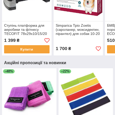
Ступінь платформа для
Simparica Тріо Zoetis
БМВД
аеробики та фітнесу
(сароланер, моксидектин,
пор
TECOFIT 78х29х10/15/20
пірантел) для собак 10-20
ECOp
см Чорно-сірий
кг 3 таблетки
(210
1 399
510
₴
(TOP18054237)
1 700
₴
Купити
Акційні пропозиції та новинки
–48%
–22%