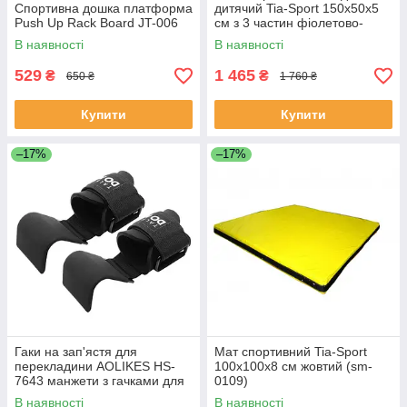
Спортивна дошка платформа
дитячий Tia-Sport 150х50х5
Push Up Rack Board JT-006
см з 3 частин фіолетово-
синьо-червоний (sm-0142)
В наявності
В наявності
529
1 465
₴
₴
650 ₴
1 760 ₴
Купити
Купити
–17%
–17%
Гаки на зап'ястя для
Мат спортивний Tia-Sport
перекладини AOLIKES HS-
100х100х8 см жовтий (sm-
7643 манжети з гачками для
0109)
тяги турніка
В наявності
В наявності