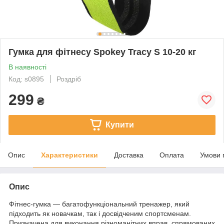
Гумка для фітнесу Spokey Tracy S 10-20 кг
В наявності
Код: s0895
Роздріб
299
₴
Купити
Опис
Характеристики
Доставка
Оплата
Умови 
Опис
Фітнес-гумка — багатофункціональний тренажер, який
підходить як новачкам, так і досвідченим спортсменам.
Призначена для виконання різноманітних вправ, спрямованих