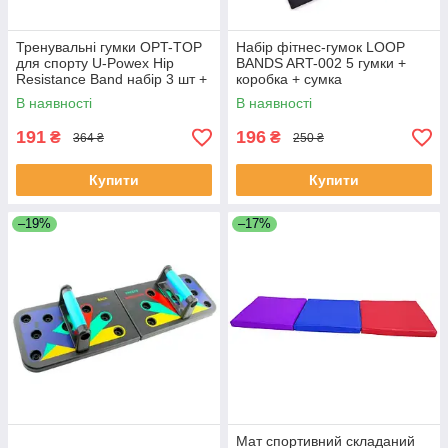
Тренувальні гумки OPT-TOP
Набір фітнес-гумок LOOP
для спорту U-Powex Hip
BANDS ART-002 5 гумки +
Resistance Band набір 3 шт +
коробка + сумка
чохол у комплекті
Різнобарвний
В наявності
В наявності
191
196
₴
₴
364 ₴
250 ₴
Купити
Купити
–19%
–17%
Мат спортивний складаний