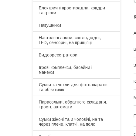
Електричні простирадла, ковдри
та грілки
Навушники
А
Настольні лампи, світлодіодні,
LED, сенсорні, на прищіпці
Видеореєстратори
З
Ігрові комплекси, басейни і
манежи
К
Сумки та чохли для фотоапаратів
та обʼєктивів
М
Парасольки, обратного складаня,
трості, автомати
П
Сумки жіночі та и чоловічі, на та
через плече, клатчі, на пояс
О