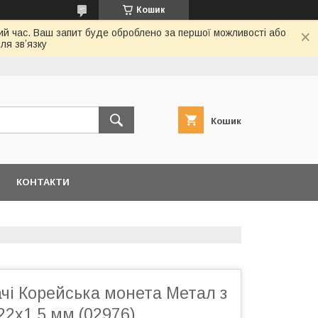
Кошик
ий час. Ваш запит буде оброблено за першої можливості або
ля звʼязку
Кошик
КОНТАКТИ
чі Корейська монета Метал з
2х1,5 мм (02976)