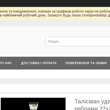
ння та повідомлення, оскільки за графіком роботи зараз не робоч
в найближчий робочий день. Залиште будь ласка телефон/вабер д
РО НАС
ДОСТАВКА І ОПЛАТА
ПОВЕРНЕННЯ ТА ОБМІН
Талісман уда
ребрами 22х2