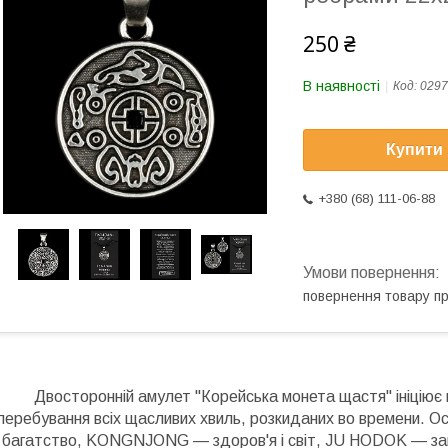
250 ₴
В наявності
Код:
0297
Купити
+380 (68) 111-06-88
повернення товару п
Двосторонній амулет "Корейська монета щастя" ініціює п
перебування всіх щасливих хвиль, розкиданих во времени. О
багатство, KONGNJONG — здоров'я і світ, JU HODOK — 