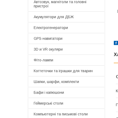
Автозвук, магнітоли та головні
пристрої
Акумулятори для ДБЖ
Електрогенератори
GPS-навигатори
3D и VR окуляри
Х
Фіто-лампи
Когтеточки та іграшки для тварин
Шапки, шарфи, комплекти
К
Бафи і капюшони
Геймерські столи
П
Компьютерні та письмові столи