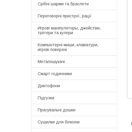
Срібні шарми та браслети
Переговорні пристрої, рації
Игрові маніпуляторы, джойстіки,
тріггери та кулери
Компьютерні миши, клавіатури,
игрові поверхні
Металошукачі
Смарт-годинники
Диктофони
Підгузки
Прасувальні дошки
Сушилки для білизни