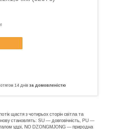
6
ротягом 14 днів
за домовленістю
отік щастя з чотирьох сторін світла та
снову становлять: SU — довговічність, PU —
загалом удрі, NO DZONGMJONG — природна