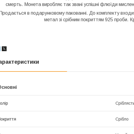
смерть. Монета виробляє так звані успішні флюїди мислен
Продається в подарунковому пакованні. До комплекту входит
метал зі срібним покриттям 925 проби. К
арактеристики
Основні
олір
Срібляст
окриття
Срібло