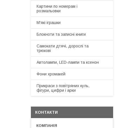
Картини по номерам і
розмальовки
М'які іграшки
Блокноти та записні книги
Самокати дтячі, дорослі та
трюкові
Автолампи, LED-лампи та ксенон
Фони хромакей
Прикраси з повітряних куль,
фігури, цифри і арки
КОНТАКТИ