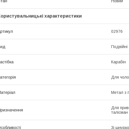
Стан
Новий
Користувальницькі характеристики
ртикул
02976
Вид
Подвійні
астібка
Карабін
атегорія
Для чолов
атеріал
Метал з п
Для прив
ризначення
талісман 
собливості
Зі шнурк