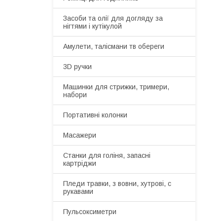
Засоби та олії для догляду за
нігтями і кутікулой
Амулети, талісмани тв обереги
3D ручки
Машинки для стрижки, тримери,
набори
Портативні колонки
Масажери
Станки для голіня, запасні
картріджи
Пледи травки, з вовни, хутрові, с
рукавами
Пульсоксиметри