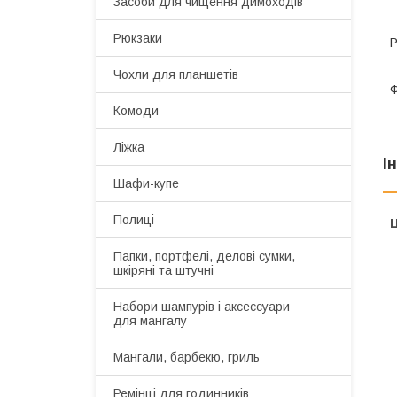
Засоби для чищення димоходів
Рюкзаки
Р
Чохли для планшетів
Комоди
Ліжка
І
Шафи-купе
Полиці
Ц
Папки, портфелі, делові сумки,
шкіряні та штучні
Набори шампурів і аксессуари
для мангалу
Мангали, барбекю, гриль
Ремінці для годинників