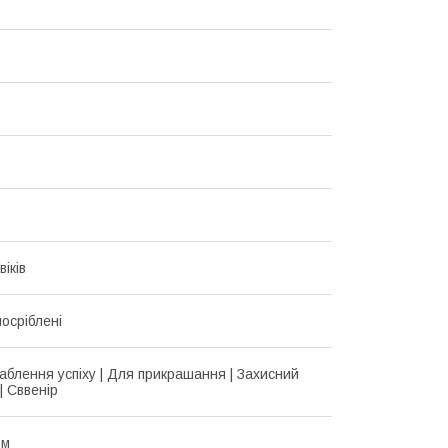
іків
осріблені
аблення успіху | Для прикрашання | Захисний
| Сввенір
ом