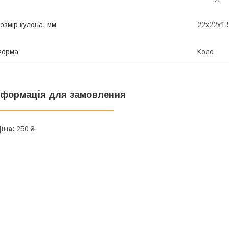
озмір кулона, мм
22х22х1,
Форма
Коло
нформація для замовлення
іна:
250 ₴