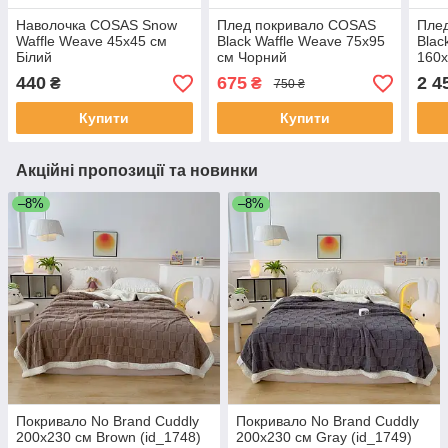
Наволочка COSAS Snow
Плед покривало COSAS
Пле
Waffle Weave 45х45 см
Black Waffle Weave 75x95
Blac
Білий
см Чорний
160х
440
675
2 4
₴
₴
750 ₴
Купити
Купити
Акційні пропозиції та новинки
–8%
–8%
Покривало No Brand Cuddly
Покривало No Brand Cuddly
200х230 см Brown (id_1748)
200х230 см Gray (id_1749)