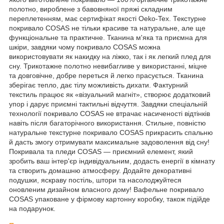
полотно, вироблене з бавовняної пряжі складним
переплетенням, має сертифікат якості Oeko-Tex. Текстурне
покривало COSAS не тільки красиве та натуральне, але ще
функціональне та практичне. Тканина м'яка та приємна для
шкіри, завдяки чому покривало COSAS можна
використовувати як накидку на ліжко, так і як легкий плед для
сну. Трикотажне полотно невибагливе у використанні, міцне
та довговічне, добре переться й легко прасується. Тканина
зберігає тепло, дає тілу можливість дихати. Фактурний
текстиль працює як «візуальний магніт», створює додатковий
упор і дарує приємні тактильні відчуття. Завдяки спеціальній
технології покривало COSAS не втрачає насиченості відтінків
навіть після багаторічного використання. Стильне, повністю
натуральне текстурне покривало COSAS прикрасить спальню
й дасть змогу отримувати максимальне задоволення від сну!
Покривала та пледи COSAS — приємний елемент, який
зробить ваш інтер'єр індивідуальним, додасть енергії в кімнату
та створить домашню атмосферу. Додайте декоративні
подушки, яскраву постіль, штори та насолоджуйтеся
оновленим дизайном власного дому! Вафельне покривало
COSAS упаковане у фірмову картонну коробку, також підійде
на подарунок.