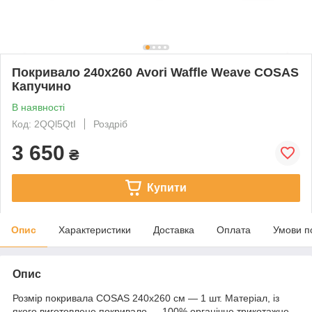
Покривало 240х260 Avori Waffle Weave COSAS
Капучино
В наявності
Код: 2QQl5QtI
Роздріб
3 650
₴
Купити
Опис
Характеристики
Доставка
Оплата
Умови п
Опис
Розмір покривала COSAS 240х260 см — 1 шт. Матеріал, із
якого виготовлене покривало — 100% органічне трикотажне