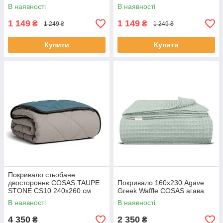
В наявності
В наявності
1 149
1 149
₴
₴
1 249 ₴
1 249 ₴
Купити
Купити
Покривало стьобане
двостороннє COSAS TAUPE
Покривало 160х230 Agave
STONE CS10 240x260 см
Greek Waffle COSAS агава
Бежево-блакитний
В наявності
В наявності
4 350
2 350
₴
₴