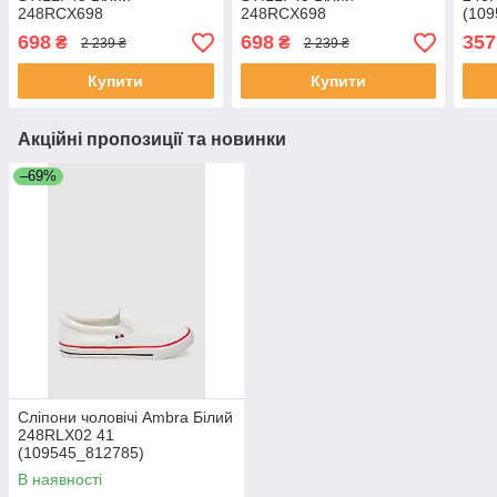
248RCX698
248RCX698
(109
(115623_831678)
(115623_831678)
698
698
357
₴
₴
2 239 ₴
2 239 ₴
Купити
Купити
Акційні пропозиції та новинки
–69%
Сліпони чоловічі Ambra Білий
248RLX02 41
(109545_812785)
В наявності