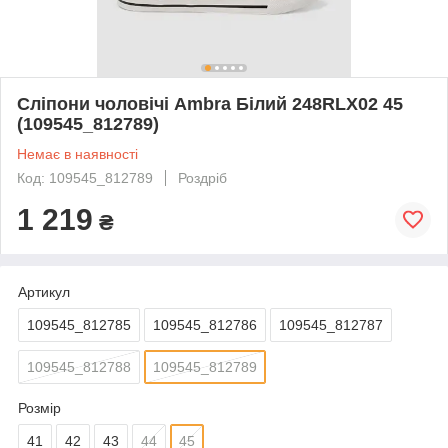
Сліпони чоловічі Ambra Білий 248RLX02 45
(109545_812789)
Немає в наявності
Код: 109545_812789
Роздріб
1 219
₴
Артикул
109545_812785
109545_812786
109545_812787
109545_812788
109545_812789
Розмір
41
42
43
44
45