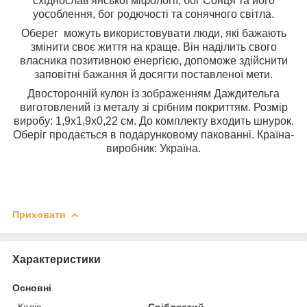
східнослав'янської міфології, бог Сонця та його
уособлення, бог родючості та сонячного світла.
Оберег можуть використовувати люди, які бажають
змінити своє життя на краще. Він наділить свого
власника позитивною енергією, допоможе здійснити
заповітні бажання й досягти поставленої мети.
Двосторонній кулон із зображенням Даждительга
виготовлений із металу зі срібним покриттям. Розмір
виробу: 1,9х1,9х0,22 см. До комплекту входить шнурок.
Оберіг продається в подарунковому пакованні. Країна-
виробник: Україна.
Приховати
Характеристики
Основні
Колір
Сріблястий