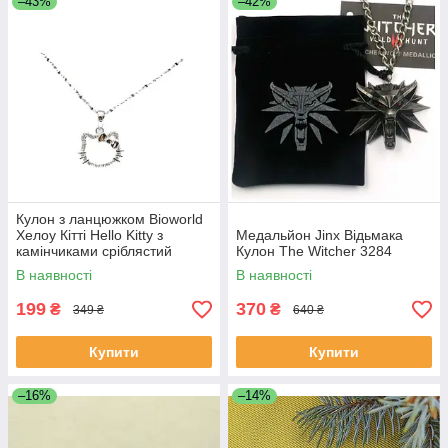
–43%
–42%
Кулон з ланцюжком Bioworld
Хелоу Кітті Hello Kitty з
Медальйон Jinx Відьмака
камінчиками сріблястий
Кулон The Witcher 3284
(23147)
В наявності
В наявності
199
370
₴
₴
349 ₴
640 ₴
Купити
Купити
–16%
–14%