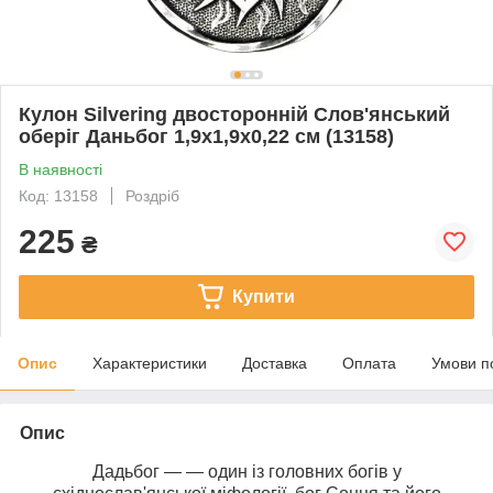
Кулон Silvering двосторонній Слов'янський
оберіг Даньбог 1,9х1,9х0,22 см (13158)
В наявності
Код: 13158
Роздріб
225
₴
Купити
Опис
Характеристики
Доставка
Оплата
Умови п
Опис
Дадьбог — — один із головних богів у