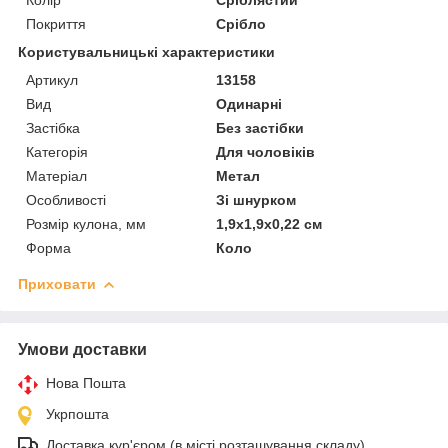
Покриття
Срібло
Користувальницькі характеристики
Артикул
13158
Вид
Одинарні
Застібка
Без застібки
Категорія
Для чоловіків
Матеріал
Метал
Особливості
Зі шнурком
Розмір кулона, мм
1,9х1,9х0,22 см
Форма
Коло
Приховати
Умови доставки
Нова Пошта
Укрпошта
Доставка кур'єром (в місті розташування складу)