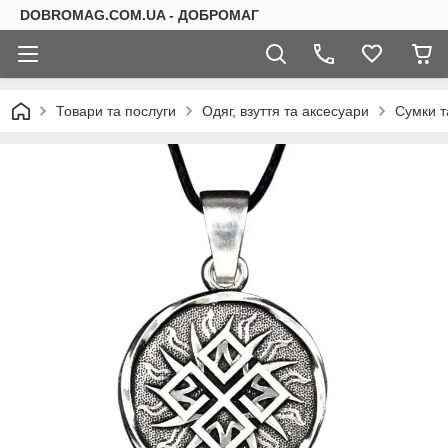
DOBROMAG.COM.UA - ДОБРОМАГ
Товари та послуги
Одяг, взуття та аксесуари
Сумки т