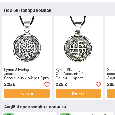
Подібні товари компанії
Кулон Silvering
Кулон Silvering
Хрес
двосторонній
Слов'янський оберег
поср
Слов'янський оберег Зірка
Сонячний хрест
Люд
Перуна Сріблястий
Сріблястий 1,9х1,9х0,22
Людм
225
225
265
₴
₴
1,9х1,9х0,22 см (13159)
см (13154)
3х1,
Купити
Купити
Акційні пропозиції та новинки