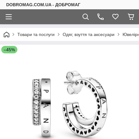
DOBROMAG.COM.UA - ДОБРОМАГ
Товари та послуги
Одяг, взуття та аксесуари
Ювелірн
–45%