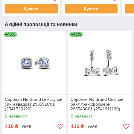
Купити
Купити
Акційні пропозиції та новинки
–45%
–45%
Сережки No Brand Блискучий
Сережки No Brand Сяючий
синій квадрат 293551C01
бант трансформери
(2541723120)
293543C01 (2541911130)
В наявності
В наявності
416
416
₴
₴
757 ₴
757 ₴