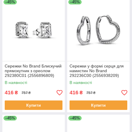
–45%
–45%
Сережки No Brand Блискучий
Сережки у формі серця для
прямокутник з ореолом
намистин No Brand
292380C01 (2556896809)
292236C00 (2556938209)
В наявності
В наявності
416
416
₴
₴
757 ₴
757 ₴
Купити
Купити
–45%
–45%