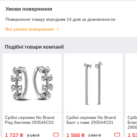
Умови повернення
Повернення товару впродовж 14 днів за домовленістю
Всі умови повернення
Подібні товари компанії
Срібні сережки No Brand
Срібні сережки No Brand
Сріб
Ряд бантиків 293545C01
Бант з паве 293544C01
Блис
2900
1 727
1 566
1 5
₴
₴
3 140 ₴
2 847 ₴