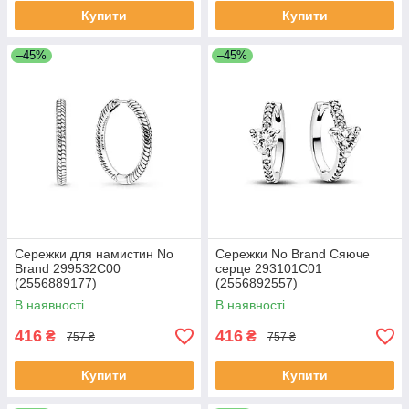
Купити
Купити
–45%
–45%
Сережки для намистин No
Сережки No Brand Сяюче
Brand 299532C00
серце 293101C01
(2556889177)
(2556892557)
В наявності
В наявності
416
416
₴
₴
757 ₴
757 ₴
Купити
Купити