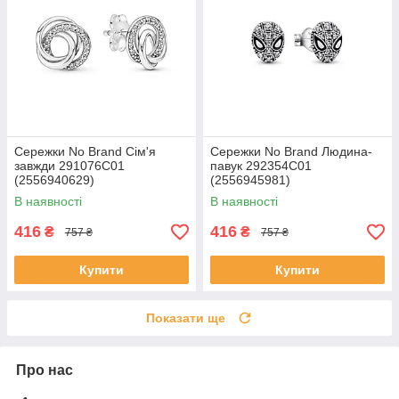
Сережки No Brand Сім'я
Сережки No Brand Людина-
завжди 291076C01
павук 292354C01
(2556940629)
(2556945981)
В наявності
В наявності
416
416
₴
₴
757 ₴
757 ₴
Купити
Купити
Показати ще
Про нас