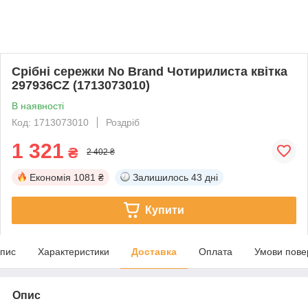
Срібні сережки No Brand Чотирилиста квітка
297936CZ (1713073010)
В наявності
Код: 1713073010
Роздріб
1 321
₴
2 402 ₴
Економія
1081 ₴
Залишилось
43 дні
Купити
пис
Характеристики
Доставка
Оплата
Умови пове
Опис