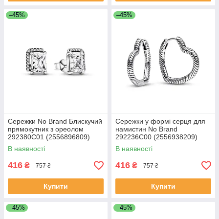
–45%
–45%
Сережки No Brand Блискучий
Сережки у формі серця для
прямокутник з ореолом
намистин No Brand
292380C01 (2556896809)
292236C00 (2556938209)
В наявності
В наявності
416
416
₴
₴
757 ₴
757 ₴
Купити
Купити
–45%
–45%