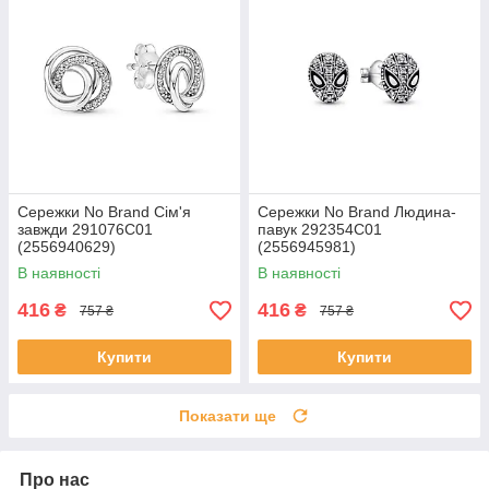
Сережки No Brand Сім'я
Сережки No Brand Людина-
завжди 291076C01
павук 292354C01
(2556940629)
(2556945981)
В наявності
В наявності
416
416
₴
₴
757 ₴
757 ₴
Купити
Купити
Показати ще
Про нас