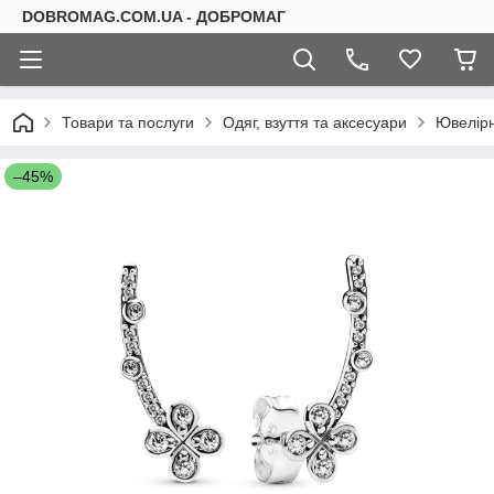
DOBROMAG.COM.UA - ДОБРОМАГ
Товари та послуги
Одяг, взуття та аксесуари
Ювелірн
–45%