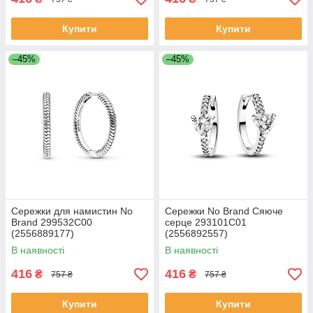
Купити
Купити
–45%
–45%
Сережки для намистин No
Сережки No Brand Сяюче
Brand 299532C00
серце 293101C01
(2556889177)
(2556892557)
В наявності
В наявності
416
416
₴
₴
757 ₴
757 ₴
Купити
Купити