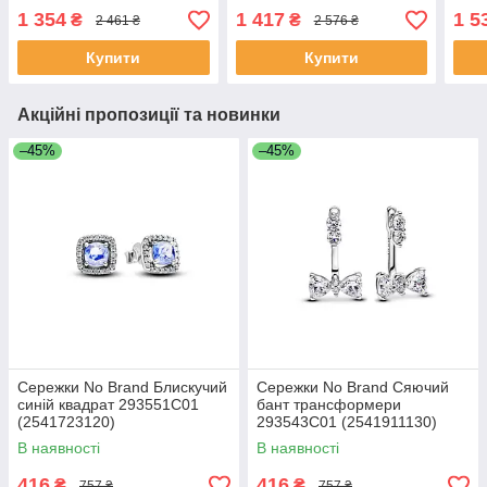
1 354
1 417
1 5
₴
₴
2 461 ₴
2 576 ₴
Купити
Купити
Акційні пропозиції та новинки
–45%
–45%
Сережки No Brand Блискучий
Сережки No Brand Сяючий
синій квадрат 293551C01
бант трансформери
(2541723120)
293543C01 (2541911130)
В наявності
В наявності
416
416
₴
₴
757 ₴
757 ₴