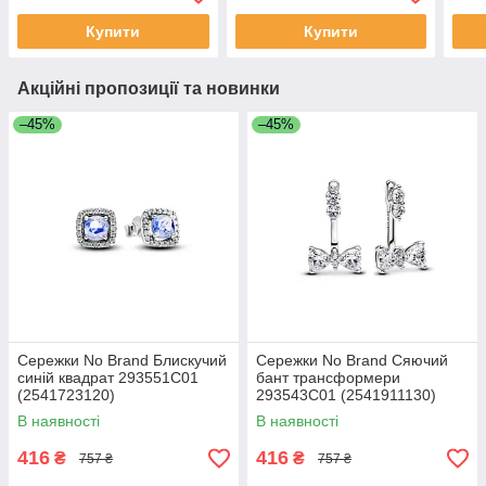
Купити
Купити
Акційні пропозиції та новинки
–45%
–45%
Сережки No Brand Блискучий
Сережки No Brand Сяючий
синій квадрат 293551C01
бант трансформери
(2541723120)
293543C01 (2541911130)
В наявності
В наявності
416
416
₴
₴
757 ₴
757 ₴