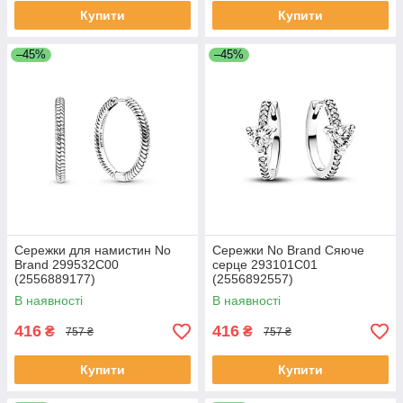
Купити
Купити
–45%
–45%
Сережки для намистин No
Сережки No Brand Сяюче
Brand 299532C00
серце 293101C01
(2556889177)
(2556892557)
В наявності
В наявності
416
416
₴
₴
757 ₴
757 ₴
Купити
Купити