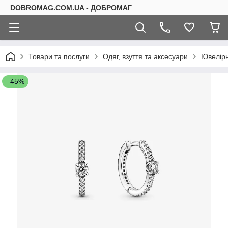
DOBROMAG.COM.UA - ДОБРОМАГ
Товари та послуги
Одяг, взуття та аксесуари
Ювелірн
–45%