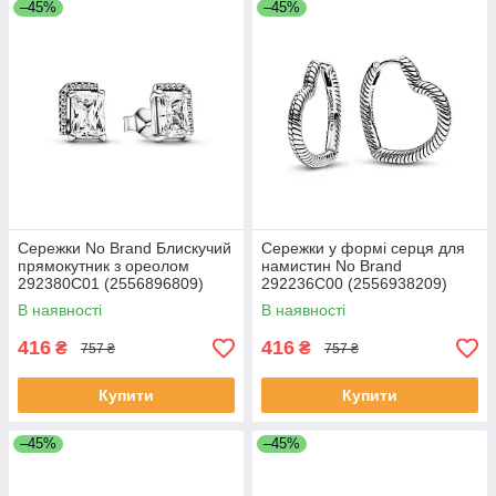
–45%
–45%
Сережки No Brand Блискучий
Сережки у формі серця для
прямокутник з ореолом
намистин No Brand
292380C01 (2556896809)
292236C00 (2556938209)
В наявності
В наявності
416
416
₴
₴
757 ₴
757 ₴
Купити
Купити
–45%
–45%