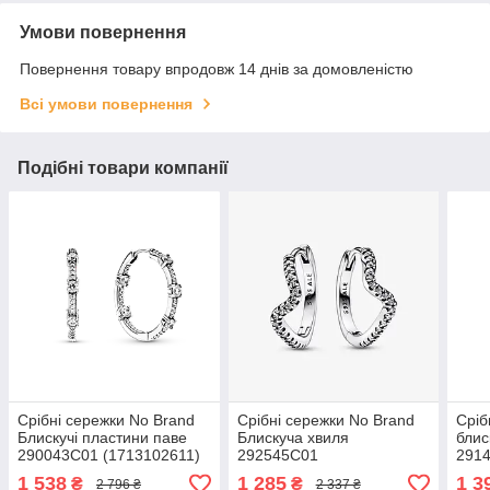
Умови повернення
Повернення товару впродовж 14 днів за домовленістю
Всі умови повернення
Подібні товари компанії
Срібні сережки No Brand
Срібні сережки No Brand
Сріб
Блискучі пластини паве
Блискуча хвиля
блис
290043C01 (1713102611)
292545C01
291
1 538
1 285
1 3
₴
₴
2 796 ₴
2 337 ₴