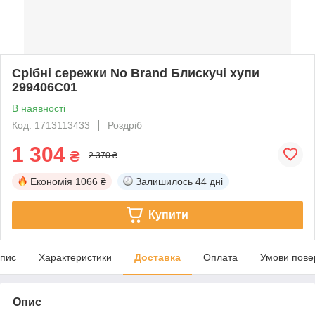
Срібні сережки No Brand Блискучі хупи
299406C01
В наявності
Код: 1713113433
Роздріб
1 304
₴
2 370 ₴
Економія
1066 ₴
Залишилось
44 дні
Купити
пис
Характеристики
Доставка
Оплата
Умови пове
Опис