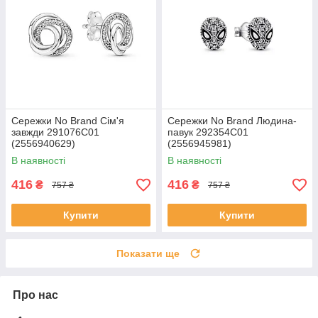
Сережки No Brand Сім'я
Сережки No Brand Людина-
завжди 291076C01
павук 292354C01
(2556940629)
(2556945981)
В наявності
В наявності
416
416
₴
₴
757 ₴
757 ₴
Купити
Купити
Показати ще
Про нас