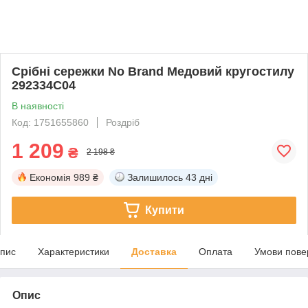
Срібні сережки No Brand Медовий кругостилу
292334C04
В наявності
Код: 1751655860
Роздріб
1 209
₴
2 198 ₴
Економія
989 ₴
Залишилось
43 дні
Купити
пис
Характеристики
Доставка
Оплата
Умови пове
Опис