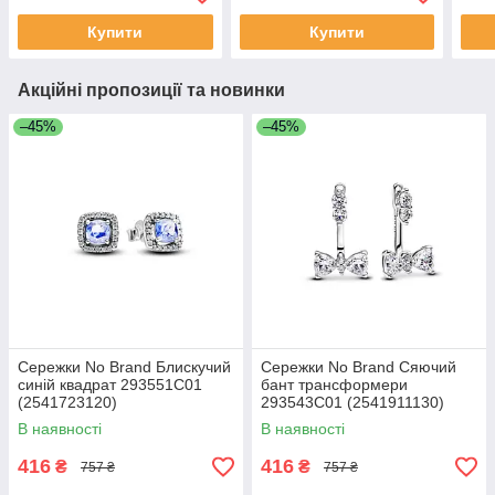
Купити
Купити
Акційні пропозиції та новинки
–45%
–45%
Сережки No Brand Блискучий
Сережки No Brand Сяючий
синій квадрат 293551C01
бант трансформери
(2541723120)
293543C01 (2541911130)
В наявності
В наявності
416
416
₴
₴
757 ₴
757 ₴