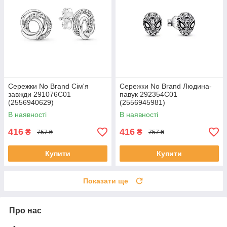
Сережки No Brand Сім'я
Сережки No Brand Людина-
завжди 291076C01
павук 292354C01
(2556940629)
(2556945981)
В наявності
В наявності
416
416
₴
₴
757 ₴
757 ₴
Купити
Купити
Показати ще
Про нас