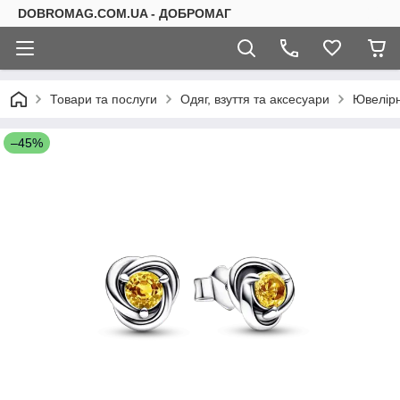
DOBROMAG.COM.UA - ДОБРОМАГ
Товари та послуги
Одяг, взуття та аксесуари
Ювелірн
–45%