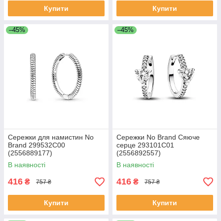
Купити
Купити
–45%
–45%
Сережки для намистин No
Сережки No Brand Сяюче
Brand 299532C00
серце 293101C01
(2556889177)
(2556892557)
В наявності
В наявності
416
416
₴
₴
757 ₴
757 ₴
Купити
Купити