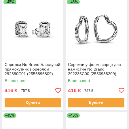
–45%
–45%
Сережки No Brand Блискучий
Сережки у формі серця для
прямокутник з ореолом
намистин No Brand
292380C01 (2556896809)
292236C00 (2556938209)
В наявності
В наявності
416
416
₴
₴
757 ₴
757 ₴
Купити
Купити
–45%
–45%