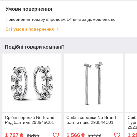
Умови повернення
Повернення товару впродовж 14 днів за домовленістю
Всі умови повернення
Подібні товари компанії
Срібні сережки No Brand
Срібні сережки No Brand
Сріб
Ряд бантиків 293545C01
Бант з паве 293544C01
Пурп
292
1 727
1 566
1 2
₴
₴
3 140 ₴
2 847 ₴