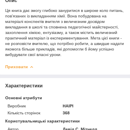
Опис
Ця книга дає змогу глибоко зануритися в широке коло питань,
пов'язаних із викладанням хімії. Вона побудована на
матеріалі конспектів вчителя з величезним досвідом
викладання в школі та сповнена педагогічної майстерності,
захоплення хімією, ентузіазму, а також містить величезний
практичний матеріал із експериментування. Мета цієї книги -
не розповісти вчителю, що потрібно робити, а швидше надати
якомога більше прикладів, які допомогли б йому успішно
вибудувати свої власні уроки.
Приховати
Характеристики
Основні атрибути
Виробник
НАІРІ
Кількість сторінок
368
Користувальницькі характеристики
Автор
Девід С. Мітчелл