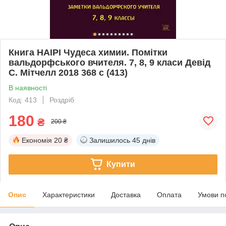
Книга НАІРІ Чудеса химии. Помітки
вальдорфського вчителя. 7, 8, 9 класи Девід
С. Мітчелл 2018 368 с (413)
В наявності
Код: 413
Роздріб
180
₴
200 ₴
Економія
20 ₴
Залишилось
45 днів
Купити
Опис
Характеристики
Доставка
Оплата
Умови п