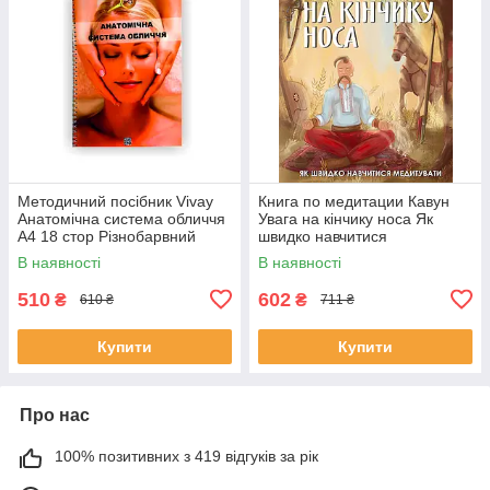
Методичний посібник Vivay
Книга по медитации Кавун
Анатомічна система обличчя
Увага на кінчику носа Як
А4 18 стор Різнобарвний
швидко навчитися
медитувати Константин
В наявності
В наявності
Кавун
510
602
₴
₴
610 ₴
711 ₴
Купити
Купити
Про нас
100% позитивних з 419 відгуків за рік