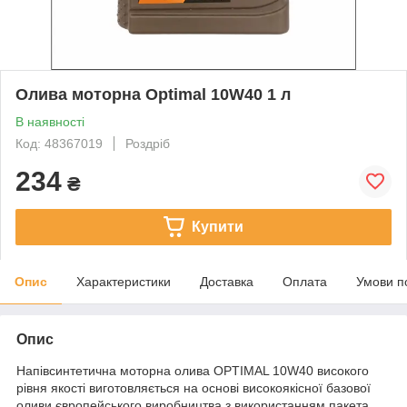
Олива моторна Optimal 10W40 1 л
В наявності
Код: 48367019
Роздріб
234
₴
Купити
Опис
Характеристики
Доставка
Оплата
Умови п
Опис
Напівсинтетична моторна олива OPTIMAL 10W40 високого
рівня якості виготовляється на основі високоякісної базової
оливи європейського виробництва з використанням пакета