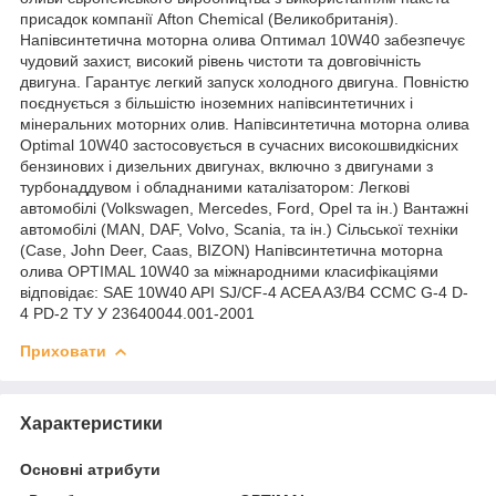
присадок компанії Afton Chemical (Великобританія).
Напівсинтетична моторна олива Оптимал 10W40 забезпечує
чудовий захист, високий рівень чистоти та довговічність
двигуна. Гарантує легкий запуск холодного двигуна. Повністю
поєднується з більшістю іноземних напівсинтетичних і
мінеральних моторних олив. Напівсинтетична моторна олива
Optimal 10W40 застосовується в сучасних високошвидкісних
бензинових і дизельних двигунах, включно з двигунами з
турбонаддувом і обладнаними каталізатором: Легкові
автомобілі (Volkswagen, Mercedes, Ford, Opel та ін.) Вантажні
автомобілі (MAN, DAF, Volvo, Scania, та ін.) Сільської техніки
(Case, John Deer, Caas, BIZON) Напівсинтетична моторна
олива OPTIMAL 10W40 за міжнародними класифікаціями
відповідає: SAE 10W40 API SJ/CF-4 ACEA A3/B4 CCMC G-4 D-
4 PD-2 ТУ У 23640044.001-2001
Приховати
Характеристики
Основні атрибути