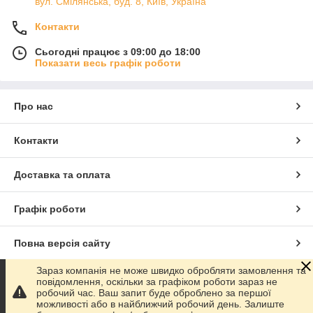
вул. Смілянська, буд. 8, Київ, Україна
Контакти
Сьогодні працює з 09:00 до 18:00
Показати весь графік роботи
Про нас
Контакти
Доставка та оплата
Графік роботи
Повна версія сайту
Зараз компанія не може швидко обробляти замовлення та
Сайт створено на маркетплейсі
Prom.ua
повідомлення, оскільки за графіком роботи зараз не
робочий час. Ваш запит буде оброблено за першої
можливості або в найближчий робочий день. Залиште
Політика конфіденційності