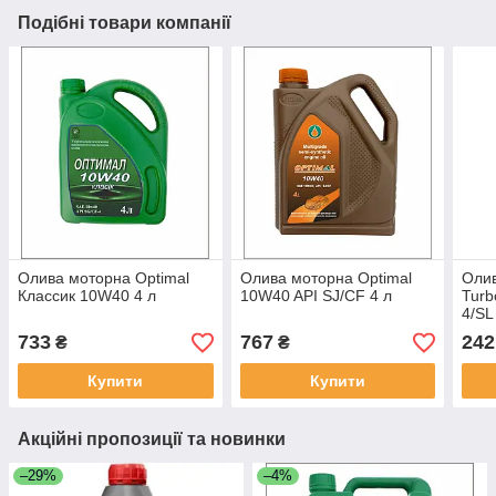
Подібні товари компанії
Олива моторна Optimal
Олива моторна Optimal
Олив
Клаcсик 10W40 4 л
10W40 API SJ/СF 4 л
Turb
4/SL
733
767
242
₴
₴
Купити
Купити
Акційні пропозиції та новинки
–29%
–4%