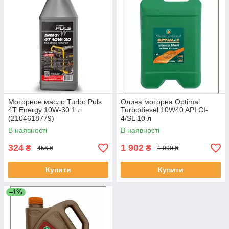
Моторное масло Turbo Puls
Олива моторна Optimal
4T Energy 10W-30 1 л
Turbodiesel 10W40 API CI-
(2104618779)
4/SL 10 л
В наявності
В наявності
324
1 902
₴
₴
456 ₴
1 990 ₴
Купити
Купити
–1%