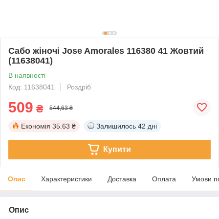
Сабо жіночі Jose Amorales 116380 41 Жовтий
(11638041)
В наявності
Код: 11638041
Роздріб
509
₴
544,63 ₴
Економія
35.63 ₴
Залишилось
42 дні
Купити
Опис
Характеристики
Доставка
Оплата
Умови п
Опис