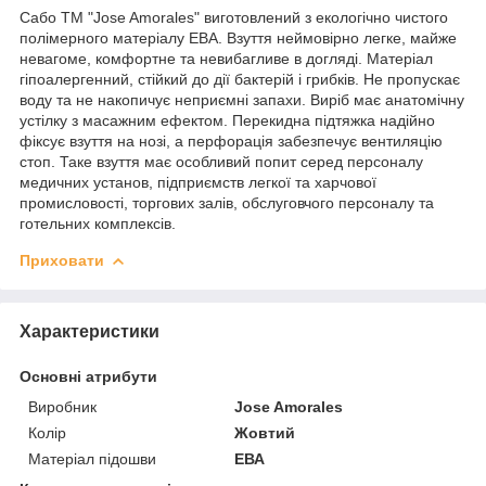
Сабо ТМ "Jose Amorales" виготовлений з екологічно чистого
полімерного матеріалу ЕВА. Взуття неймовірно легке, майже
невагоме, комфортне та невибагливе в догляді. Матеріал
гіпоалергенний, стійкий до дії бактерій і грибків. Не пропускає
воду та не накопичує неприємні запахи. Виріб має анатомічну
устілку з масажним ефектом. Перекидна підтяжка надійно
фіксує взуття на нозі, а перфорація забезпечує вентиляцію
стоп. Таке взуття має особливий попит серед персоналу
медичних установ, підприємств легкої та харчової
промисловості, торгових залів, обслуговчого персоналу та
готельних комплексів.
Приховати
Характеристики
Основні атрибути
Виробник
Jose Amorales
Колір
Жовтий
Матеріал підошви
ЕВА