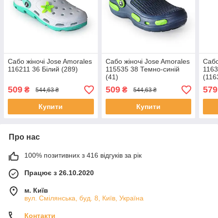
Сабо жіночі Jose Amorales
Сабо жіночі Jose Amorales
Сабо
116211 36 Білий (289)
115535 38 Темно-синій
1163
(41)
(116
509
509
579
₴
₴
544,63 ₴
544,63 ₴
Купити
Купити
Про нас
100% позитивних з 416 відгуків за рік
Працює з 26.10.2020
м. Київ
вул. Смілянська, буд. 8, Київ, Україна
Контакти