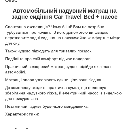
Опис
Автомобільний надувний матрац на
заднє сидіння Car Travel Bed + насос
Спонтанна експедиція? Чому б і ні! Вам не потрібно
турбуватися про ночівлі. З його допомогою ви швидко
перетворите задні сидіння на надзвичайно комфортне місце
для сну.
Також чудово підходить для тривалих поїздок.
Подбайте про свій комфорт під час подорожі.
Практичний велюровий матрац чудово підійде як ліжко в
автомобілі.
Матрац і опора утворюють єдине ціле-вони з'єднані.
До комплекту входить практична сумка, що полегшує
зберігання надувного ліжка, й електричний насос із виделкою
для прикурювача.
Незамінний ґаджет будь-якого мандрівника.
Характеристики: