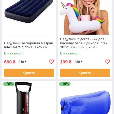
Надувний підсклянник для
Надувний велюровий матрац
басейну Mine Єдиноріг Intex
Intex 64757, 99-191-25 см
30х21 см (hub_j67nl4)
В наявності
В наявності
660
199
₴
₴
840 ₴
250 ₴
Купити
Купити
–20%
–19%