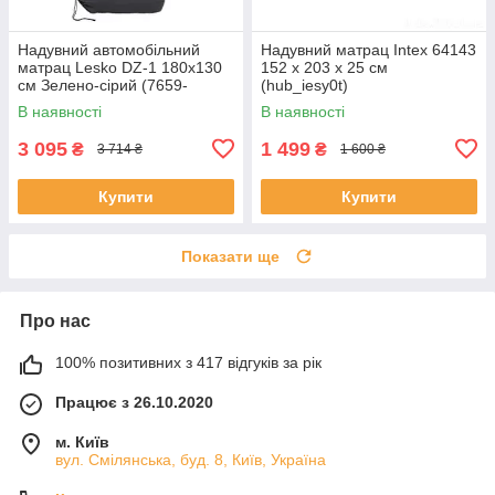
Надувний автомобільний
Надувний матрац Intex 64143
матрац Lesko DZ-1 180x130
152 x 203 x 25 см
см Зелено-сірий (7659-
(hub_iesy0t)
96104)
В наявності
В наявності
3 095
1 499
₴
₴
3 714 ₴
1 600 ₴
Купити
Купити
Показати ще
Про нас
100% позитивних з 417 відгуків за рік
Працює з 26.10.2020
м. Київ
вул. Смілянська, буд. 8, Київ, Україна