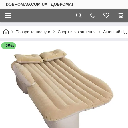
DOBROMAG.COM.UA - ДОБРОМАГ
Товари та послуги
Спорт и захоплення
Активний від
–25%