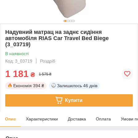
Надувний матрац на заднє сидіння
автомобіля RIAS Car Travel Bed Biege
(3_03719)
В наявності
Код: 3_03719
Роздріб
1 181
₴
1 575 ₴
Економія
394 ₴
Залишилось
46 днів
Купити
Опис
Характеристики
Доставка
Оплата
Умови п