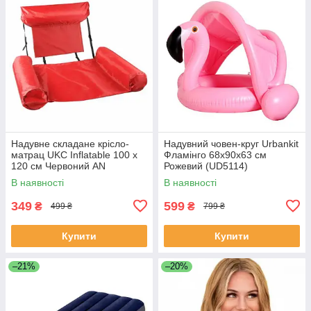
Надувне складане крісло-
Надувний човен-круг Urbankit
матрац UKC Inflatable 100 х
Фламінго 68x90x63 см
120 см Червоний AN
Рожевий (UD5114)
30423843/1
В наявності
В наявності
349
599
₴
₴
499 ₴
799 ₴
Купити
Купити
–21%
–20%