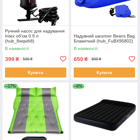
Ручний насос для надування
Intex об'єм 0.9 л
Надувний шезлонг Beans Bag
(hub_8wqwh8)
Блакитний (hub_FuBX95802)
В наявності
В наявності
399
650
₴
₴
500 ₴
800 ₴
Купити
Купити
–17%
–6%