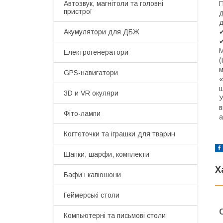
Автозвук, магнітоли та головні
П
пристрої
д
д
Акумулятори для ДБЖ
✔
✔
М
Електрогенератори
(
м
GPS-навигатори
«
ш
3D и VR окуляри
У
в
Фіто-лампи
а
Когтеточки та іграшки для тварин
Шапки, шарфи, комплекти
Х
Бафи і капюшони
Геймерські столи
Компьютерні та письмові столи