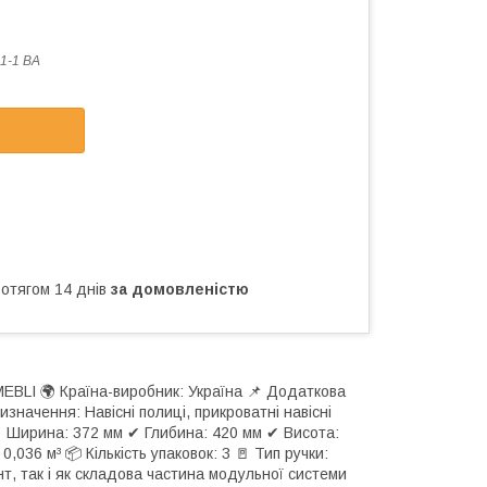
1-1 BA
ротягом 14 днів
за домовленістю
EBLI 🌍 Країна-виробник: Україна 📌 Додаткова
значення: Навісні полиці, прикроватні навісні
: ✔ Ширина: 372 мм ✔ Глибина: 420 мм ✔ Висота:
0,036 м³ 📦 Кількість упаковок: 3 🚪 Тип ручки:
т, так і як складова частина модульної системи