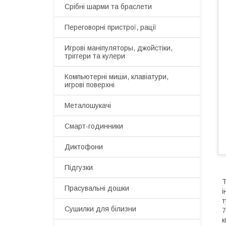
Срібні шарми та браслети
Переговорні пристрої, рації
Игрові маніпуляторы, джойстіки,
тріггери та кулери
Компьютерні миши, клавіатури,
игрові поверхні
Металошукачі
Смарт-годинники
Диктофони
Підгузки
Т
Прасувальні дошки
і
т
Сушилки для білизни
7
к