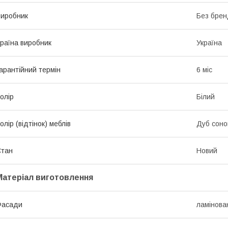
иробник
Без брен
раїна виробник
Україна
арантійний термін
6 міс
олір
Білий
олір (відтінок) меблів
Дуб соно
Стан
Новий
Матеріал виготовлення
Фасади
ламінов