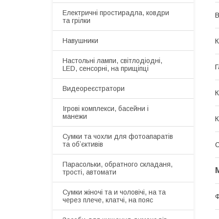
Електричні простирадла, ковдри
В
та грілки
Навушники
К
Настольні лампи, світлодіодні,
Г
LED, сенсорні, на прищіпці
Видеореєстратори
К
Ігрові комплекси, басейни і
манежи
К
Сумки та чохли для фотоапаратів
та обʼєктивів
Парасольки, обратного складаня,
трості, автомати
Сумки жіночі та и чоловічі, на та
через плече, клатчі, на пояс