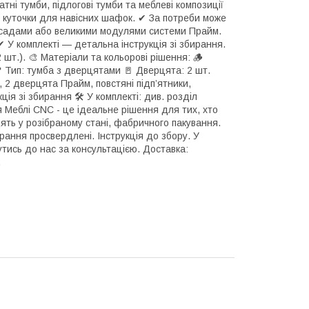
тні тумби, підлогові тумби та меблеві композиції
ні куточки для навісних шафок. ✔ За потреби може
садами або великими модулями системи Прайм.
✔ У комплекті — детальна інструкція зі збирання.
шт.). 🎨 Матеріали та кольорові рішення: 🪵
 Тип: тумба з дверцятами 🚪 Дверцята: 2 шт.
, 2 дверцята Прайм, повстяні підп’ятники,
ція зі збирання 🛠 У комплекті: див. розділ
 Меблі CNC - це ідеальне рішення для тих, хто
дять у розібраному стані, фабричного пакування.
рання просвердлені. Інструкція до збору. У
тись до нас за консультацією. Доставка:
.