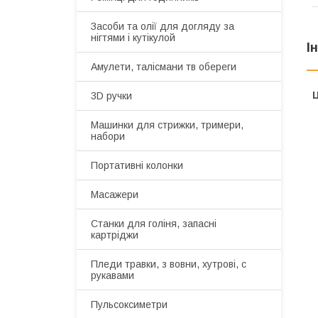
Засоби та олії для догляду за
нігтями і кутікулой
І
Амулети, талісмани тв обереги
Ц
3D ручки
Машинки для стрижки, тримери,
набори
Портативні колонки
Масажери
Станки для голіня, запасні
картріджи
Пледи травки, з вовни, хутрові, с
рукавами
Пульсоксиметри