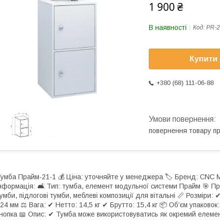
1 900 ₴
В наявності
Код:
PR-2
Купити
+380 (68) 111-06-88
повернення товару п
умба Прайм-21-1 💰 Ціна: уточняйте у менеджера 🏷 Бренд: CNC M
нформація: 🛋 Тип: тумба, елемент модульної системи Прайм 🎯 При
умби, підлогові тумби, меблеві композиції для вітальні 📏 Розміри
24 мм ⚖ Вага: ✔ Нетто: 14,5 кг ✔ Брутто: 15,4 кг 📦 Об’єм упаковок: 
нопка 📖 Опис: ✔ Тумба може використовуватись як окремий елемен