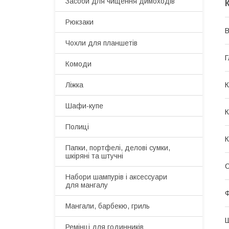
Засоби для чищення димоходів
Рюкзаки
В
Чохли для планшетів
Г
Комоди
Ліжка
К
Шафи-купе
К
Полиці
К
Папки, портфелі, делові сумки,
шкіряні та штучні
С
Набори шампурів і аксессуари
для мангалу
Мангали, барбекю, гриль
Ремінці для годинників