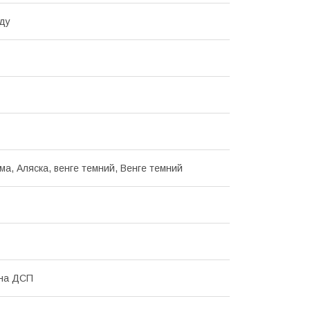
ду
ма, Аляска, венге темний, Венге темний
ана ДСП