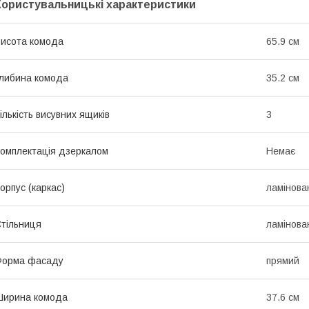
Користувальницькі характеристики
исота комода
65.9 см
либина комода
35.2 см
ількість висувних ящиків
3
омплектація дзеркалом
Немає
орпус (каркас)
ламінов
тільниця
ламінов
Форма фасаду
прямий
Ширина комода
37.6 см