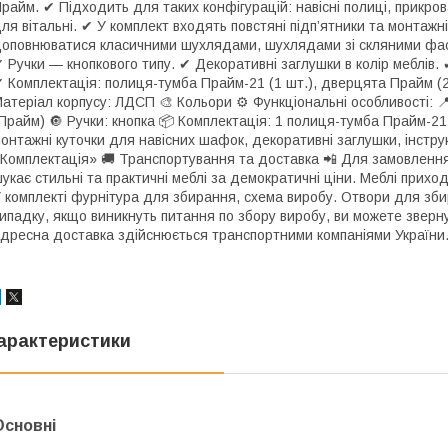
райм. ✔ Підходить для таких конфігурацій: навісні полиці, прикрова
ля вітальні. ✔ У комплект входять повстяні підп’ятники та монтаж
оповнюватися класичними шухлядами, шухлядами зі скляними фа
 Ручки — кнопкового типу. ✔ Декоративні заглушки в колір меблів. 
 Комплектація: полиця-тумба Прайм-21 (1 шт.), дверцята Прайм (2 
атеріал корпусу: ЛДСП 🎨 Кольори ⚙ Функціональні особливості: 
Прайм) 🔘 Ручки: кнопка 📦 Комплектація: 1 полиця-тумба Прайм-21
онтажні куточки для навісних шафок, декоративні заглушки, інструк
Комплектація» 🚚 Транспортування та доставка 📲 Для замовлення
укає стильні та практичні меблі за демократичні ціни. Меблі прихо
 комплекті фурнітура для збирання, схема виробу. Отвори для зби
ипадку, якщо виникнуть питання по збору виробу, ви можете зверну
дресна доставка здійснюється транспортними компаніями України
арактеристики
Основні