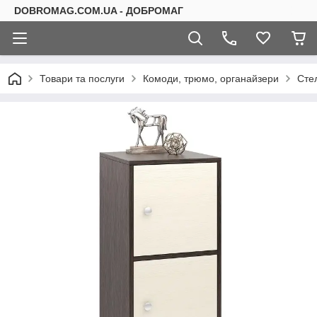
DOBROMAG.COM.UA - ДОБРОМАГ
Товари та послуги
Комоди, трюмо, органайзери
Сте