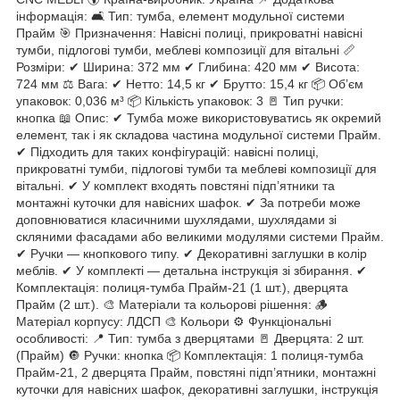
інформація: 🛋 Тип: тумба, елемент модульної системи
Прайм 🎯 Призначення: Навісні полиці, прикроватні навісні
тумби, підлогові тумби, меблеві композиції для вітальні 📏
Розміри: ✔ Ширина: 372 мм ✔ Глибина: 420 мм ✔ Висота:
724 мм ⚖ Вага: ✔ Нетто: 14,5 кг ✔ Брутто: 15,4 кг 📦 Об’єм
упаковок: 0,036 м³ 📦 Кількість упаковок: 3 🚪 Тип ручки:
кнопка 📖 Опис: ✔ Тумба може використовуватись як окремий
елемент, так і як складова частина модульної системи Прайм.
✔ Підходить для таких конфігурацій: навісні полиці,
прикроватні тумби, підлогові тумби та меблеві композиції для
вітальні. ✔ У комплект входять повстяні підп’ятники та
монтажні куточки для навісних шафок. ✔ За потреби може
доповнюватися класичними шухлядами, шухлядами зі
скляними фасадами або великими модулями системи Прайм.
✔ Ручки — кнопкового типу. ✔ Декоративні заглушки в колір
меблів. ✔ У комплекті — детальна інструкція зі збирання. ✔
Комплектація: полиця-тумба Прайм-21 (1 шт.), дверцята
Прайм (2 шт.). 🎨 Матеріали та кольорові рішення: 🪵
Матеріал корпусу: ЛДСП 🎨 Кольори ⚙ Функціональні
особливості: 📍 Тип: тумба з дверцятами 🚪 Дверцята: 2 шт.
(Прайм) 🔘 Ручки: кнопка 📦 Комплектація: 1 полиця-тумба
Прайм-21, 2 дверцята Прайм, повстяні підп’ятники, монтажні
куточки для навісних шафок, декоративні заглушки, інструкція