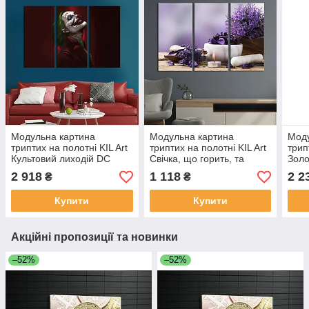
Модульна картина
Модульна картина
Моду
триптих на полотні KIL Art
триптих на полотні KIL Art
трип
Культовий лиходій DC
Свічка, що горить, та
Золо
Джокер 156x100 см (721-
фіолетові квіти на
128x
2 918
1 118
2 2
₴
₴
31)
дерев'яному столі 78x48
см
Купити
Купити
Акційні пропозиції та новинки
–52%
–52%