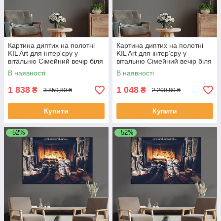
Картина диптих на полотні
Картина диптих на полотні
KIL Art для інтер'єру у
KIL Art для інтер'єру у
вітальню Сімейний вечір біля
вітальню Сімейний вечір біля
каміна 111x81 см (522-2)
каміна 71x51 см (522-2)
В наявності
В наявності
1 838
1 048
₴
₴
3 859,80 ₴
2 200,80 ₴
Купити
Купити
–52%
–52%