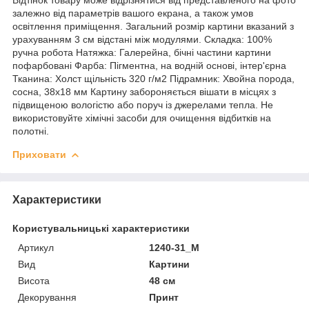
залежно від параметрів вашого екрана, а також умов
освітлення приміщення. Загальний розмір картини вказаний з
урахуванням 3 см відстані між модулями. Складка: 100%
ручна робота Натяжка: Галерейна, бічні частини картини
пофарбовані Фарба: Пігментна, на водній основі, інтер'єрна
Тканина: Холст щільність 320 г/м2 Підрамник: Хвойна порода,
сосна, 38х18 мм Картину забороняється вішати в місцях з
підвищеною вологістю або поруч із джерелами тепла. Не
використовуйте хімічні засоби для очищення відбитків на
полотні.
Приховати
Характеристики
Користувальницькі характеристики
Артикул
1240-31_M
Вид
Картини
Висота
48 см
Декорування
Принт