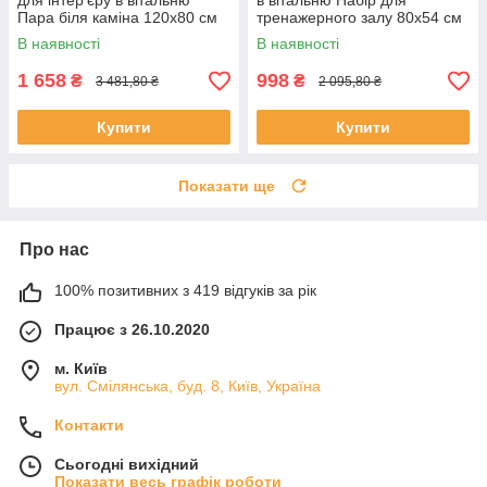
для інтер'єру в вітальню
в вітальню Набір для
Пара біля каміна 120x80 см
тренажерного залу 80x54 см
(522-1)
(85(7
В наявності
В наявності
1 658
998
₴
₴
3 481,80 ₴
2 095,80 ₴
Купити
Купити
Показати ще
Про нас
100% позитивних з 419 відгуків за рік
Працює з 26.10.2020
м. Київ
вул. Смілянська, буд. 8, Київ, Україна
Контакти
Сьогодні вихідний
Показати весь графік роботи