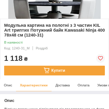
Модульна картина на полотні з 3 частин KIL
Art триптих Потужний байк Kawasaki Ninja 400
78x48 см (1240-31)
В наявності
Код: 1240-31_M
Роздріб
1 118
₴
Купити
Опис
Характеристики
Доставка
Оплата
Умови 
Опис
Відтінок товару може відрізнятися від представленого на фото