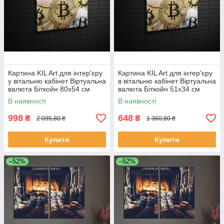
Картина KIL Art для інтер'єру
Картина KIL Art для інтер'єру
у вітальню кабінет Віртуальна
в вітальню кабінет Віртуальна
валюта Біткойн 80x54 см
валюта Біткойн 51x34 см
(633)
(633)
В наявності
В наявності
998
648
₴
₴
2 095,80 ₴
1 360,80 ₴
Купити
Купити
–52%
–52%