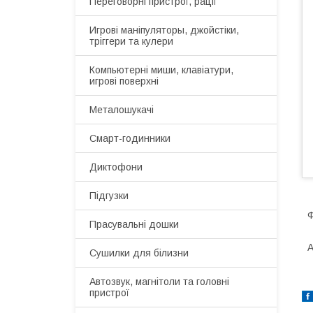
Переговорні пристрої, рації
Игрові маніпуляторы, джойстіки,
тріггери та кулери
Компьютерні миши, клавіатури,
игрові поверхні
Металошукачі
Смарт-годинники
Диктофони
Підгузки
Ф
Прасувальні дошки
А
Сушилки для білизни
Автозвук, магнітоли та головні
пристрої