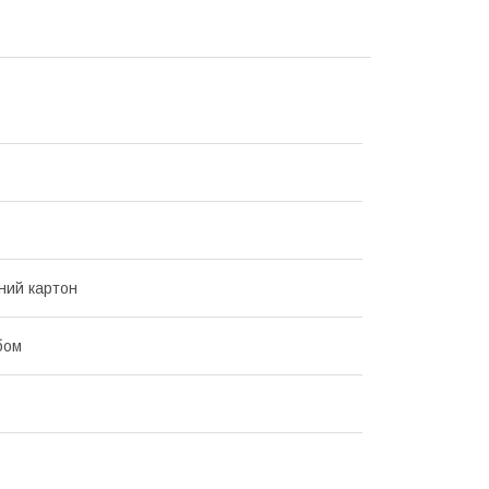
ний картон
бом