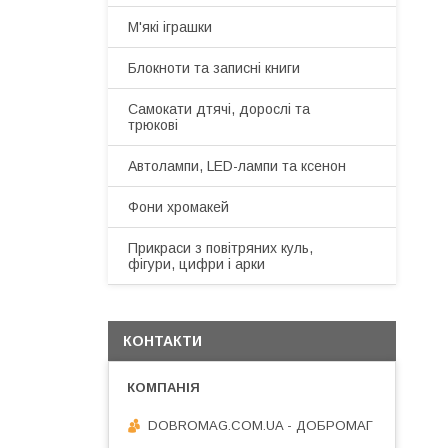
М'які іграшки
Блокноти та записні книги
Самокати дтячі, дорослі та
трюкові
Автолампи, LED-лампи та ксенон
Фони хромакей
Прикраси з повітряних куль,
фігури, цифри і арки
КОНТАКТИ
DOBROMAG.COM.UA - ДОБРОМАГ