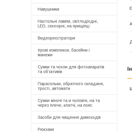
Навушники
Настольні лампи, світлодіодні,
А
LED, сенсорні, на прищіпці
Видеореєстратори
Д
Ігрові комплекси, басейни і
манежи
Сумки та чохли для фотоапаратів
І
та обʼєктивів
Парасольки, обратного складаня,
трості, автомати
Ц
Сумки жіночі та и чоловічі, на та
через плече, клатчі, на пояс
Засоби для чищення димоходів
Рюкзаки