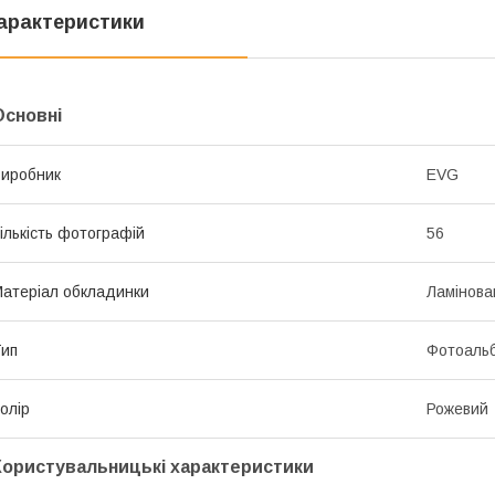
арактеристики
Основні
иробник
EVG
ількість фотографій
56
атеріал обкладинки
Ламінова
ип
Фотоаль
олір
Рожевий
Користувальницькі характеристики