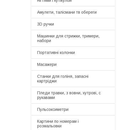
нігтями і кутікулой
Амулети, талісмани тв обереги
3D ручки
Машинки для стрижки, тримери,
набори
Портативні колонки
Масажери
Станки для голіня, запасні
картріджи
Пледи травки, з вовни, хутрові, с
рукавами
Пульсоксиметри
Картини по номерам і
розмальовки