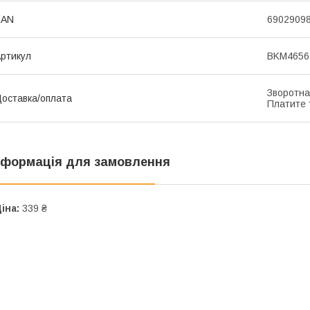
EAN
6902909
ртикул
BKM4656 
Зворотна
оставка/оплата
Платите т
нформація для замовлення
іна:
339 ₴