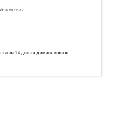
од:
AHmJ0Uev
ротягом 14 днів
за домовленістю