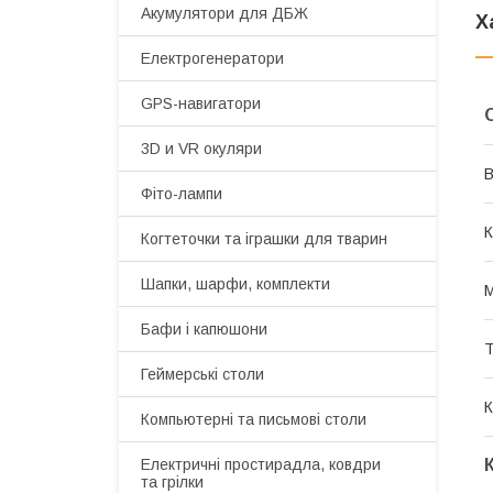
Акумулятори для ДБЖ
Х
Електрогенератори
GPS-навигатори
3D и VR окуляри
В
Фіто-лампи
К
Когтеточки та іграшки для тварин
Шапки, шарфи, комплекти
М
Бафи і капюшони
Т
Геймерські столи
К
Компьютерні та письмові столи
Електричні простирадла, ковдри
та грілки