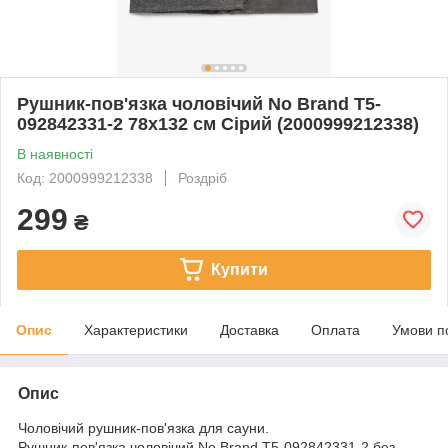
Рушник-пов'язка чоловічий No Brand T5-
092842331-2 78х132 см Сірий (2000999212338)
В наявності
Код: 2000999212338
Роздріб
299
₴
Купити
Опис
Характеристики
Доставка
Оплата
Умови п
Опис
Чоловічий рушник-пов'язка для сауни.
Рушник-пов'язка чоловічий No Brand T5-092842331-2 без