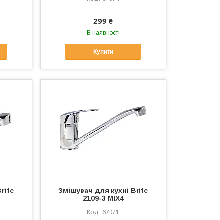
299 ₴
В наявності
Купити
ritc
Змішувач для кухні Britc
2109-3 MIX4
67071