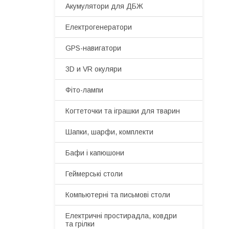
Акумулятори для ДБЖ
Електрогенератори
GPS-навигатори
3D и VR окуляри
Фіто-лампи
Когтеточки та іграшки для тварин
Шапки, шарфи, комплекти
Бафи і капюшони
Геймерські столи
Компьютерні та письмові столи
Електричні простирадла, ковдри
та грілки