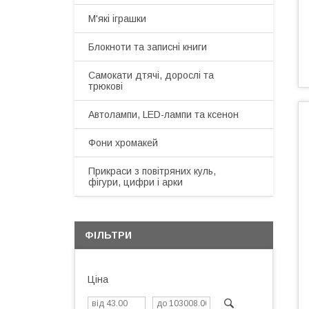
М'які іграшки
Блокноти та записні книги
Самокати дтячі, дорослі та
трюкові
Автолампи, LED-лампи та ксенон
Фони хромакей
Прикраси з повітряних куль,
фігури, цифри і арки
ФІЛЬТРИ
Ціна