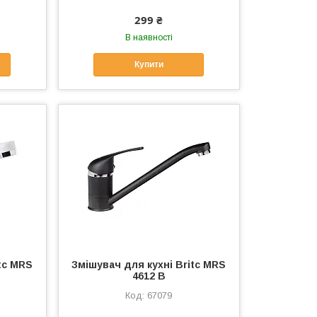
299 ₴
В наявності
Купити
tc MRS
Змішувач для кухні Britc MRS
4612 B
67079