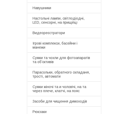
Навушники
Настольні лампи, світлодіодні,
LED, сенсорні, на прищіпці
Видеореєстратори
Ігрові комплекси, басейни і
манежи
Сумки та чохли для фотоапаратів
та обʼєктивів
Парасольки, обратного складаня,
трості, автомати
Сумки жіночі та и чоловічі, на та
через плече, клатчі, на пояс
Засоби для чищення димоходів
Рюкзаки