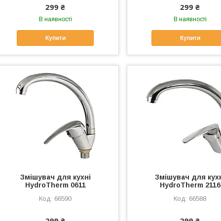
299 ₴
299 ₴
В наявності
В наявності
Купити
Купити
Змішувач для кухні
Змішувач для кух
HydroTherm 0611
HydroTherm 2116
66590
66588
299 ₴
299 ₴