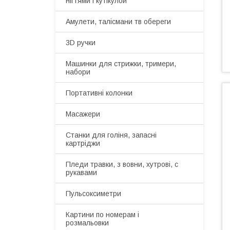
нігтями і кутікулой
Амулети, талісмани тв обереги
3D ручки
Машинки для стрижки, тримери,
набори
Портативні колонки
Масажери
Станки для голіня, запасні
картріджи
Пледи травки, з вовни, хутрові, с
рукавами
Пульсоксиметри
Картини по номерам і
розмальовки