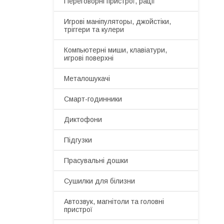
Переговорні пристрої, рації
Игрові маніпуляторы, джойстіки,
тріггери та кулери
Компьютерні миши, клавіатури,
игрові поверхні
Металошукачі
Смарт-годинники
Диктофони
Підгузки
Прасувальні дошки
Сушилки для білизни
Автозвук, магнітоли та головні
пристрої