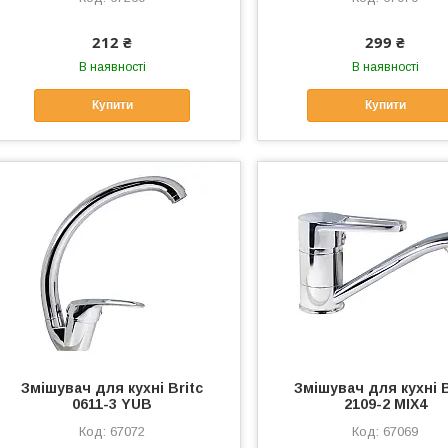
212 ₴
299 ₴
В наявності
В наявності
Купити
Купити
Змішувач для кухні Britc
Змішувач для кухні B
0611-3 YUB
2109-2 MIX4
67072
67069