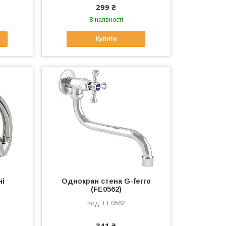
299 ₴
В наявності
Купити
ні
Однокран стена G-ferro
(FE0562)
FE0562
341 ₴