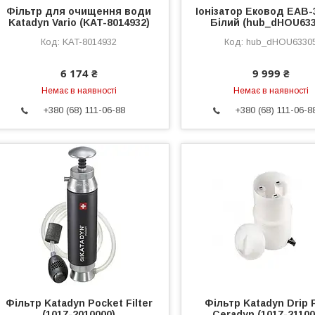
Фільтр для очищення води
Іонізатор Ековод ЕАВ-
Katadyn Vario (KAT-8014932)
Білий (hub_dHOU633
KAT-8014932
hub_dHOU6330
6 174 ₴
9 999 ₴
Немає в наявності
Немає в наявності
+380 (68) 111-06-88
+380 (68) 111-06-8
Фільтр Katadyn Pocket Filter
Фільтр Katadyn Drip F
(1017-2010000)
Ceradyn (1017-21100