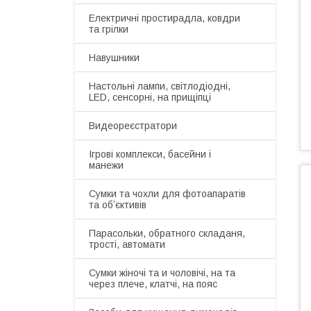
Електричні простирадла, ковдри
та грілки
Навушники
Настольні лампи, світлодіодні,
LED, сенсорні, на прищіпці
Видеореєстратори
Ігрові комплекси, басейни і
манежи
Сумки та чохли для фотоапаратів
та обʼєктивів
Парасольки, обратного складаня,
трості, автомати
Сумки жіночі та и чоловічі, на та
через плече, клатчі, на пояс