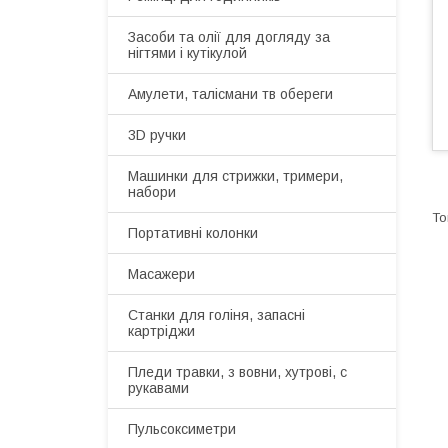
Засоби та олії для догляду за
нігтями і кутікулой
Амулети, талісмани тв обереги
3D ручки
Машинки для стрижки, тримери,
набори
Портативні колонки
Масажери
Станки для голіня, запасні
картріджи
Пледи травки, з вовни, хутрові, с
рукавами
Пульсоксиметри