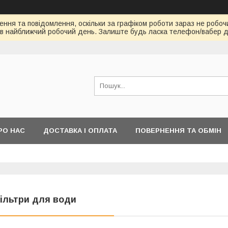
ння та повідомлення, оскільки за графіком роботи зараз не робоч
в найближчий робочий день. Залиште будь ласка телефон/вабер д
РО НАС
ДОСТАВКА І ОПЛАТА
ПОВЕРНЕННЯ ТА ОБМІН
ільтри для води