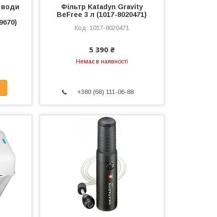
 води
Фільтр Katadyn Gravity
o
BeFree 3 л (1017-8020471)
9670)
1017-8020471
5 390 ₴
Немає в наявності
+380 (68) 111-06-88