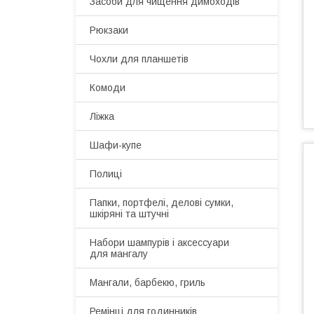
Засоби для чищення димоходів
Рюкзаки
Чохли для планшетів
Комоди
Ліжка
Шафи-купе
Полиці
Папки, портфелі, делові сумки,
шкіряні та штучні
Набори шампурів і аксессуари
для мангалу
Мангали, барбекю, гриль
Ремінці для годинників