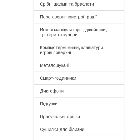
Срібні шарми та браслети
Переговорні пристрої, рації
Игрові маніпуляторы, джойстіки,
тріггери та кулери
Компьютерні миши, клавіатури,
игрові поверхні
Металошукачі
Смарт-годинники
Диктофони
Підгузки
Прасувальні дошки
Сушилки для білизни