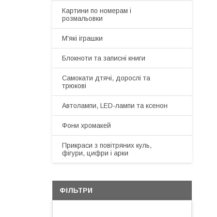
Картини по номерам і
розмальовки
М'які іграшки
Блокноти та записні книги
Самокати дтячі, дорослі та
трюкові
Автолампи, LED-лампи та ксенон
Фони хромакей
Прикраси з повітряних куль,
фігури, цифри і арки
ФІЛЬТРИ