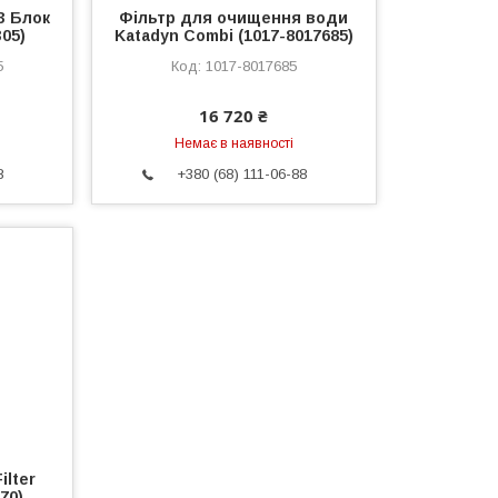
3 Блок
Фільтр для очищення води
05)
Katadyn Combi (1017-8017685)
5
1017-8017685
16 720 ₴
Немає в наявності
8
+380 (68) 111-06-88
ilter
70)