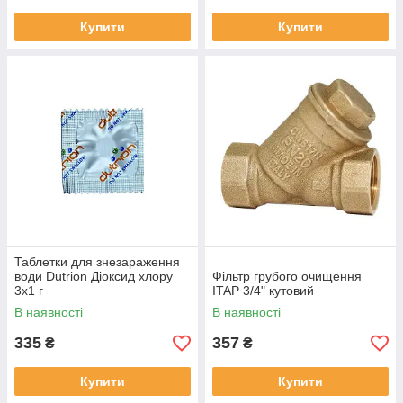
Купити
Купити
Таблетки для знезараження
води Dutrion Діоксид хлору
Фільтр грубого очищення
3х1 г
ITAP 3/4" кутовий
В наявності
В наявності
335
357
₴
₴
Купити
Купити