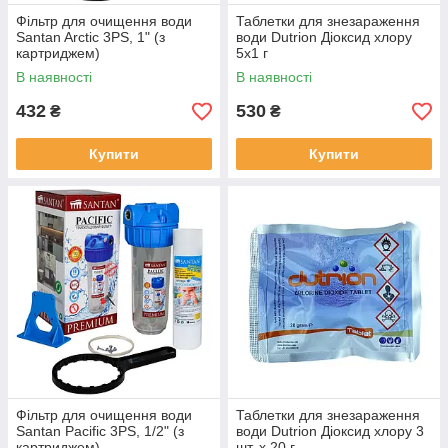
Фільтр для очищення води
Таблетки для знезараження
Santan Arctic 3PS, 1" (з
води Dutrion Діоксид хлору
картриджем)
5х1 г
В наявності
В наявності
432
530
₴
₴
Купити
Купити
Фільтр для очищення води
Таблетки для знезараження
Santan Pacific 3PS, 1/2" (з
води Dutrion Діоксид хлору 3
картриджем)
шт. х 20 г