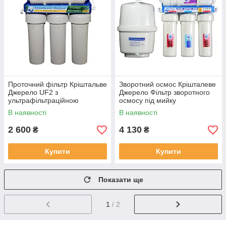
Проточний фільтр Кріштальве
Зворотний осмос Крішталеве
Джерело UF2 з
Джерело Фільтр зворотного
ультрафільтраційною
осмосу під мийку
мембраною
В наявності
В наявності
2 600
4 130
₴
₴
Купити
Купити
Показати ще
1
/ 2