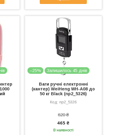
нів
–25%
Залишилось 45 днів
интер
Ваги ручні електронні
 1000
(кантер) WeiHeng WH-A08 до
вий
50 кг Black (np2_5326)
np2_5326
620 ₴
465 ₴
В наявності