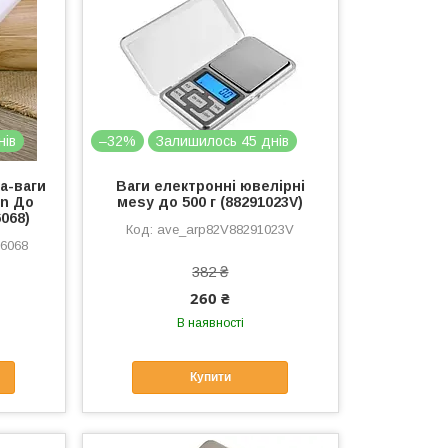
нів
–32%
Залишилось 45 днів
а-ваги
Ваги електронні ювелірні
on До
меsy до 500 г (88291023V)
6068)
ave_arp82V88291023V
06068
382 ₴
260 ₴
В наявності
Купити