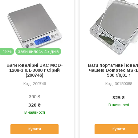
–18%
Залишилось 45 днів
Ваги ювелірні UKC MOD-
Ваги портативні ювелі
1208-3 0.1-3000 г Сірий
чашею Domotec MS-1
(200746)
500 г/0,01 г
200746
30150088
390 ₴
325 ₴
320 ₴
В наявності
В наявності
Купити
Купити