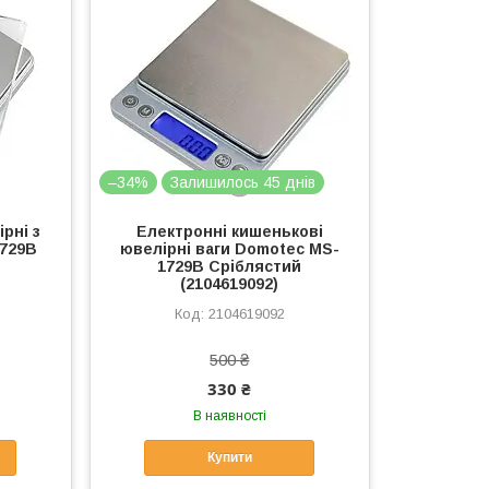
–34%
Залишилось 45 днів
рні з
Електронні кишенькові
729B
ювелірні ваги Domotec MS-
1729B Сріблястий
(2104619092)
2104619092
500 ₴
330 ₴
В наявності
Купити