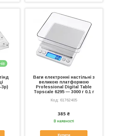
нів
тінд
Ваги електронні настільні з
ці
великою платформою
-3p)
Professional Digital Table
Topscale 6295 — 3000 г 0.1 г
61762405
385 ₴
В наявності
Купити