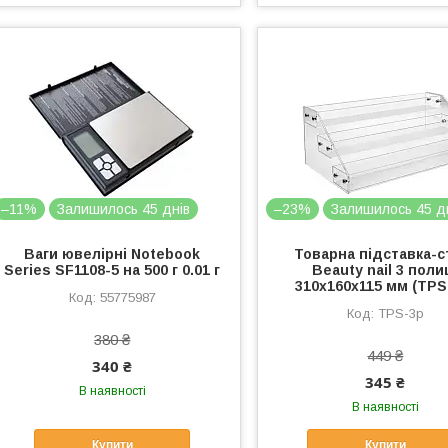
–11%
Залишилось 45 днів
–23%
Залишилось 45 д
Ваги ювелірні Notebook
Товарна підставка-с
Series SF1108-5 на 500 г 0.01 г
Beauty nail 3 поли
310х160х115 мм (TPS
55775987
TPS-3p
380 ₴
449 ₴
340 ₴
345 ₴
В наявності
В наявності
Купити
Купити