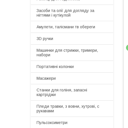
Засоби та олії для догляду за
нігтями і кутікулой
Амулети, талісмани тв обереги
3D ручки
Машинки для стрижки, тримери,
набори
Портативні колонки
Масажери
Станки для голіня, запасні
картріджи
Пледи травки, з вовни, хутрові, с
рукавами
Пульсоксиметри