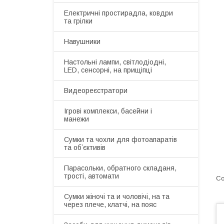
Електричні простирадла, ковдри
та грілки
Навушники
Настольні лампи, світлодіодні,
LED, сенсорні, на прищіпці
Видеореєстратори
Ігрові комплекси, басейни і
манежи
Сумки та чохли для фотоапаратів
та обʼєктивів
Парасольки, обратного складаня,
трості, автомати
Сумки жіночі та и чоловічі, на та
через плече, клатчі, на пояс