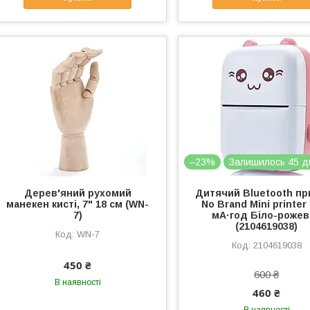
–23%
Залишилось 45 д
Дерев'яний рухомий
Дитячий Bluetooth пр
манекен кисті, 7" 18 см (WN-
No Brand Mini printer
7)
мА·год Біло-роже
(2104619038)
WN-7
2104619038
450 ₴
600 ₴
В наявності
460 ₴