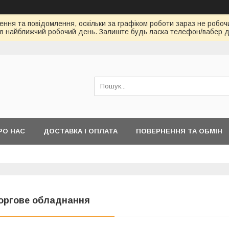
ння та повідомлення, оскільки за графіком роботи зараз не робоч
в найближчий робочий день. Залиште будь ласка телефон/вабер д
РО НАС
ДОСТАВКА І ОПЛАТА
ПОВЕРНЕННЯ ТА ОБМІН
оргове обладнання