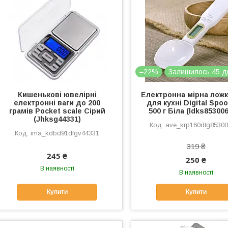
–22%
Залишилось 45 д
Кишенькові ювелірні
Електронна мірна ложк
електронні ваги до 200
для кухні Digital Spo
грамів Pocket scale Сірий
500 г Біла (ldks85300
(Jhksg44331)
ave_krp160dtg8530
ima_kdbd91dfgv44331
319 ₴
245 ₴
250 ₴
В наявності
В наявності
Купити
Купити