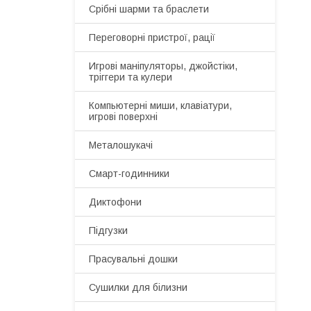
Срібні шарми та браслети
Переговорні пристрої, рації
Игрові маніпуляторы, джойстіки,
тріггери та кулери
Компьютерні миши, клавіатури,
игрові поверхні
Металошукачі
Смарт-годинники
Диктофони
Підгузки
Прасувальні дошки
Сушилки для білизни