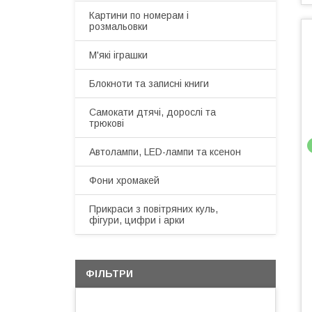
Картини по номерам і
розмальовки
М'які іграшки
Блокноти та записні книги
Самокати дтячі, дорослі та
трюкові
Автолампи, LED-лампи та ксенон
Фони хромакей
Прикраси з повітряних куль,
фігури, цифри і арки
ФІЛЬТРИ