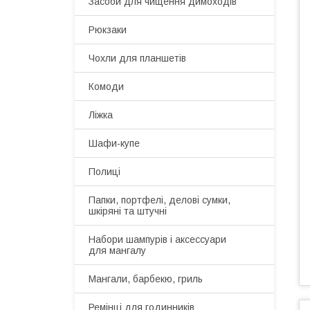
Засоби для чищення димоходів
Рюкзаки
Чохли для планшетів
Комоди
Ліжка
Шафи-купе
Полиці
Папки, портфелі, делові сумки,
шкіряні та штучні
Набори шампурів і аксессуари
для мангалу
Мангали, барбекю, гриль
Ремінці для годинників