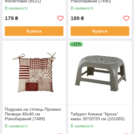
Фіолетовий (8521)
Різнобарвний (7490)
В наявності
В наявності
179
189
₴
₴
Купити
Купити
–11%
Подушка на стілець Прованс
Печворк 40х40 см
Табурет Алеана "Кроха"
Різнобарвний (7489)
какао 30*20*20 см (101065)
В наявності
В наявності