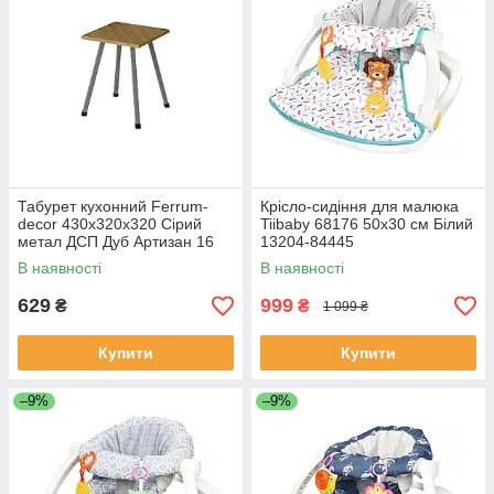
Табурет кухонний Ferrum-
Крісло-сидіння для малюка
decor 430x320x320 Сірий
Tiibaby 68176 50х30 см Білий
метал ДСП Дуб Артизан 16
13204-84445
мм (TAB020)
В наявності
В наявності
629
999
₴
₴
1 099 ₴
Купити
Купити
–9%
–9%