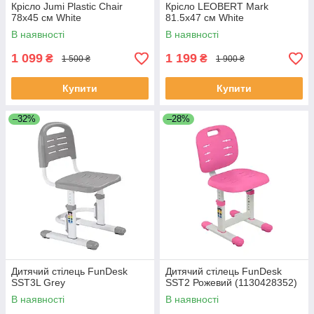
Крісло Jumi Plastic Chair
Крісло LEOBERT Mark
78х45 см White
81.5х47 см White
В наявності
В наявності
1 099
1 199
₴
₴
1 500 ₴
1 900 ₴
Купити
Купити
–32%
–28%
Дитячий стілець FunDesk
Дитячий стілець FunDesk
SST3L Grey
SST2 Рожевий (1130428352)
В наявності
В наявності