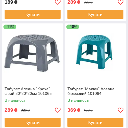
189
289
₴
₴
326 ₴
Купити
Купити
–11%
–18%
Табурет Алеана "Кроха"
Табурет "Малюк" Алеана
сірий 30*20*20см 101065
бірюзовий 101064
В наявності
В наявності
289
369
₴
₴
326 ₴
450 ₴
Купити
Купити